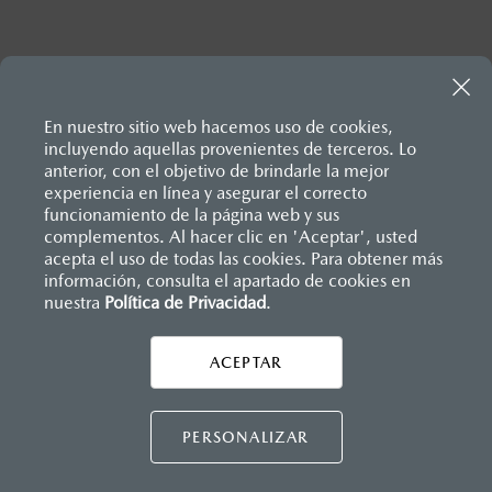
Mazda Churubusco
Mazda Coatzacoalcos
Comunidad Mazda
Mazda Colima
Inicio
Mapa del Sitio
En nuestro sitio web hacemos uso de cookies,
Blog Mazda
Mazda Cuautla
incluyendo aquellas provenientes de terceros. Lo
anterior, con el objetivo de brindarle la mejor
Newsroom
Mazda Cuernavaca
experiencia en línea y asegurar el correcto
funcionamiento de la página web y sus
Mazda Stories
Mazda Culiacán
complementos. Al hacer clic en 'Aceptar', usted
acepta el uso de todas las cookies. Para obtener más
Momentos Mazda
Mazda Cumbres
información, consulta el apartado de cookies en
nuestra
Política de Privacidad
.
AYUDA Y SOPORTE
Mazda Del Valle
Asistencia vial
Mazda Díaz Mirón
ACEPTAR
CONTÁCTANOS
Manuales del propietario
Mazda Durango
Preguntas frecuentes
PERSONALIZAR
Mapa de sitio
Mazda Ecatepec