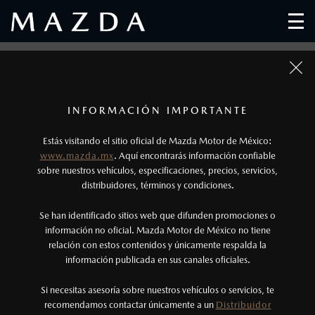
MAPA DEL SITIO
1
Todas las imágenes del sitio son meramente ilustrativas.
Los precios y especificaciones indicados en esta
INFORMACIÓN IMPORTANTE
página son al menudeo, sugeridos por el
Estás visitando el sitio oficial de Mazda Motor de México:
fabricante, en moneda de los Estados Unidos
www.mazda.mx
. Aquí encontrarás información confiable
Mexicanos, incluyen: I.V.A., e I.S.A.N., y
sobre nuestros vehículos, especificaciones, precios, servicios,
distribuidores, términos y condiciones.
pueden cambiar sin previo aviso, no incluyen:
tenencias, placas, accesorios, seguro y gastos
Se han identificado sitios web que difunden promociones o
administrativos. Mazda de México, se reserva el
información no oficial. Mazda Motor de México no tiene
relación con estos contenidos y únicamente respalda la
derecho de modificar las especificaciones y los
información publicada en sus canales oficiales.
precios de sus productos, sin aviso previo al
consumidor.
Si necesitas asesoría sobre nuestros vehículos o servicios, te
VEHÍCULOS
recomendamos contactar únicamente a un
Distribuidor