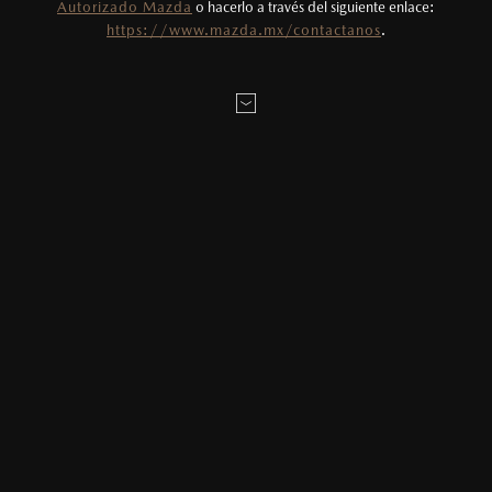
Autorizado Mazda
o hacerlo a través del siguiente enlace:
Todas las imágenes del sitio son meramente
MAZDA2 SEDÁN 2026
https://www.mazda.mx/contactanos
.
ilustrativas.
Versiones
Seguridad y Tecnología
MAZDA2 HATCHBACK 2026
Versiones
Seguridad y Tecnología
MAZDA3 SEDÁN 2026
Versiones
Seguridad y Tecnología