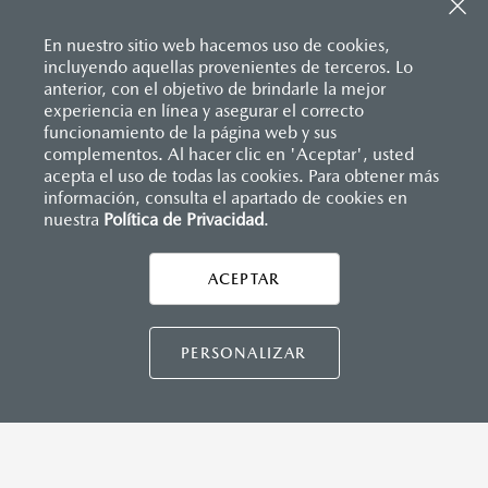
En nuestro sitio web hacemos uso de cookies,
Inicio
incluyendo aquellas provenientes de terceros. Lo
Distribuidores
Mazda Lindavista
anterior, con el objetivo de brindarle la mejor
experiencia en línea y asegurar el correcto
funcionamiento de la página web y sus
LEGALES
complementos. Al hacer clic en 'Aceptar', usted
acepta el uso de todas las cookies. Para obtener más
información, consulta el apartado de cookies en
nuestra
Política de Privacidad
.
CONTÁCTANOS
ACEPTAR
CONTÁCTANOS
TÉRMINOS Y CONDICIONES
PERSONALIZAR
POLÍTICA DE PRIVACIDAD
VISITA MAZDA.MX
©2026 MAZDA MOTOR DE MÉXICO. TODOS LOS
DERECHOS RESERVADOS.