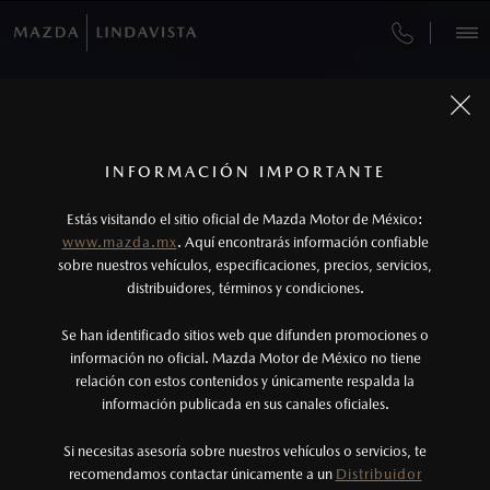
OPTIMIZA TU TIEMPO, RESERVA Y PAGA EN
IMPARABLE EN CUALQUIER TERRENO
LA POSIBILIDAD DE TENERLO TODO
AUDAZ POR NATURALEZA
TOTALMENTE NUEVA
VEHÍCULOS
LÍNEA
MAZDA CX-90 PHEV
MAZDA CX-50 2027
MAZDA BT-50 2026
MAZDA CX-5 2026
CITA DE SERVICIO
AUTOS
SUVS
HÍBRIDOS
PICKUPS
ROA
2027
¿CÓMO COMPRAR MI MAZDA?
SERVICIOS Y MANTENIMIENTO
1
Todas las imágenes del sitio son meramente ilustrativas.
Los precios y especificaciones indicados en esta
INFORMACIÓN IMPORTANTE
DESCÚBRELA
DESCÚBRELA
DESCÚBRELA
INFORMACIÓN DE COMPRA
AGENDAR
página son al menudeo, sugeridos por el
FINANCIAMIENTO
MANTENIMIENTO MAZDA BT-50
DESCÚBRELA
Estás visitando el sitio oficial de Mazda Motor de México:
fabricante, en moneda de los Estados Unidos
www.mazda.mx
. Aquí encontrarás información confiable
MAZDA2 SEDÁN
2026
NOSOTROS
Mexicanos, incluyen: I.V.A., e I.S.A.N., y
sobre nuestros vehículos, especificaciones, precios, servicios,
$301,900
COTIZA TU MAZDA
1
DESDE
SERVICIO EXPRESS
distribuidores, términos y condiciones.
pueden cambiar sin previo aviso, no incluyen:
tenencias, placas, accesorios, seguro y gastos
SERVICIOS
Se han identificado sitios web que difunden promociones o
GARANTÍA
administrativos. Mazda de México, se reserva el
información no oficial. Mazda Motor de México no tiene
relación con estos contenidos y únicamente respalda la
derecho de modificar las especificaciones y los
COLLISION CENTER LAS TORRES
información publicada en sus canales oficiales.
(81) 8232-0000
precios de sus productos, sin aviso previo al
consumidor.
Si necesitas asesoría sobre nuestros vehículos o servicios, te
CITA DE SERVICIO
AGENDAR CITA
recomendamos contactar únicamente a un
Distribuidor