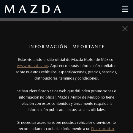
SEGURIDAD Y TECNOLOGÍA
MAZDA2 HATCHBACK 2026
1
Todas las imágenes del sitio son meramente ilustrativas.
El motor 2.0L SKYACTIV®-G de este vehículo
INFORMACIÓN IMPORTANTE
está disponible únicamente en la versión
Estás visitando el sitio oficial de Mazda Motor de México:
Los precios y especificaciones indicados en esta página
Signature.
www.mazda.mx
. Aquí encontrarás información confiable
son al menudeo, sugeridos por el fabricante, en moneda
sobre nuestros vehículos, especificaciones, precios, servicios,
2
distribuidores, términos y condiciones.
de los Estados Unidos Mexicanos, incluyen: I.V.A., e
Disponible únicamente en la versión Signature.
I.S.A.N., y pueden cambiar sin previo aviso, no incluyen:
Se han identificado sitios web que difunden promociones o
3
tenencias, placas, accesorios, seguro y gastos
Los precios y especificaciones indicados en esta
información no oficial. Mazda Motor de México no tiene
relación con estos contenidos y únicamente respalda la
administrativos. Mazda de México, se reserva el derecho
página son al menudeo, sugeridos por el
información publicada en sus canales oficiales.
de modificar las especificaciones y los precios de sus
fabricante, en moneda de los Estados Unidos
productos, sin aviso previo al consumidor.
Mexicanos, incluyen: I.V.A., e I.S.A.N., y
Si necesitas asesoría sobre nuestros vehículos o servicios, te
Todo lo que ofrece nuestro hatchback.
recomendamos contactar únicamente a un
Distribuidor
pueden cambiar sin previo aviso, no incluyen: