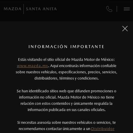
OPTIMIZA TU TIEMPO, RESERVA Y PAGA EN
IMPARABLE EN CUALQUIER TERRENO
LA POSIBILIDAD DE TENERLO TODO
AUDAZ POR NATURALEZA
TOTALMENTE NUEVA
VEHÍCULOS
LÍNEA
MAZDA CX-90 PHEV
MAZDA CX-50 2027
MAZDA BT-50 2026
MAZDA CX-5 2026
CITA DE SERVICIO
AUTOS
SUVS
HÍBRIDOS
PICKUPS
ROA
2027
¿CÓMO COMPRAR MI MAZDA?
SERVICIOS Y MANTENIMIENTO
1
Todas las imágenes del sitio son meramente ilustrativas.
Los precios y especificaciones indicados en esta
INFORMACIÓN IMPORTANTE
DESCÚBRELA
DESCÚBRELA
DESCÚBRELA
INFORMACIÓN DE COMPRA
AGENDAR
página son al menudeo, sugeridos por el
FINANCIAMIENTO
MANTENIMIENTO MAZDA BT-50
DESCÚBRELA
Estás visitando el sitio oficial de Mazda Motor de México:
fabricante, en moneda de los Estados Unidos
www.mazda.mx
. Aquí encontrarás información confiable
MAZDA2 SEDÁN
2026
NOSOTROS
Mexicanos, incluyen: I.V.A., e I.S.A.N., y
sobre nuestros vehículos, especificaciones, precios, servicios,
$301,900
COTIZA TU MAZDA
1
DESDE
SERVICIO EXPRESS
distribuidores, términos y condiciones.
pueden cambiar sin previo aviso, no incluyen:
tenencias, placas, accesorios, seguro y gastos
SERVICIOS
Se han identificado sitios web que difunden promociones o
GARANTÍA
administrativos. Mazda de México, se reserva el
información no oficial. Mazda Motor de México no tiene
relación con estos contenidos y únicamente respalda la
derecho de modificar las especificaciones y los
COLLISION CENTER GUADALAJARA
información publicada en sus canales oficiales.
(33)44441000
precios de sus productos, sin aviso previo al
consumidor.
Si necesitas asesoría sobre nuestros vehículos o servicios, te
COLLISION CENTER GUADALAJARA NORTE
AGENDAR CITA
recomendamos contactar únicamente a un
Distribuidor