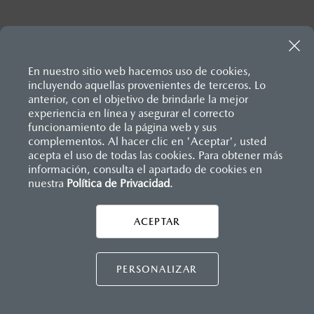
Inicio
¿Por qué Mazda?
Sustentabilidad
En nuestro sitio web hacemos uso de cookies,
Cuidado del Medio Ambiente
incluyendo aquellas provenientes de terceros. Lo
anterior, con el objetivo de brindarle la mejor
experiencia en línea y asegurar el correcto
funcionamiento de la página web y sus
complementos. Al hacer clic en 'Aceptar', usted
acepta el uso de todas las cookies. Para obtener más
información, consulta el apartado de cookies en
nuestra
Política de Privacidad
.
AYUDA Y SOPORTE
Asistencia vial
ACEPTAR
CONTÁCTANOS
Manuales del propietario
Preguntas frecuentes
PERSONALIZAR
Mapa de sitio