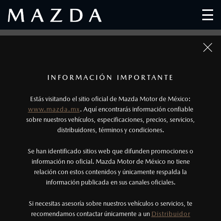
1
Fotos meramente ilustrativas. Para uso publicitario.
Los precios y especificaciones indicados en esta
INFORMACIÓN IMPORTANTE
página son al menudeo, sugeridos por el
Estás visitando el sitio oficial de Mazda Motor de México:
fabricante, en moneda de los Estados Unidos
www.mazda.mx
. Aquí encontrarás información confiable
Mexicanos, incluyen: I.V.A., e I.S.A.N., y
sobre nuestros vehículos, especificaciones, precios, servicios,
distribuidores, términos y condiciones.
pueden cambiar sin previo aviso, no incluyen:
tenencias, placas, accesorios, seguro y gastos
Se han identificado sitios web que difunden promociones o
administrativos. Mazda de México, se reserva el
información no oficial. Mazda Motor de México no tiene
relación con estos contenidos y únicamente respalda la
derecho de modificar las especificaciones y los
información publicada en sus canales oficiales.
NOS ENCANTA CONDUCIR Y
precios de sus productos, sin aviso previo al
AMAMOS NUESTRO PLANETA
consumidor.
Si necesitas asesoría sobre nuestros vehículos o servicios, te
recomendamos contactar únicamente a un
Distribuidor
Mazda Motor Corporation se esfuerza