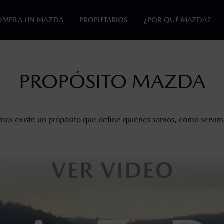
OMPRA UN MAZDA
PROPIETARIOS
¿POR QUÉ MAZDA?
PROPÓSITO MAZDA
en esta página son al menudeo, sugeridos por el fabricante, en m
o, no incluyen: tenencias, placas, accesorios, seguro y gastos ad
s de sus productos, sin aviso previo al consumidor.
mos existe un propósito que define quiénes somos, cómo servimo