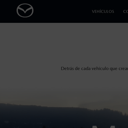
VEHÍCULOS
C
1
Todas las imágenes del sitio son meramente ilustrativas.
Los precios y especificaciones indicados 
I.S.A.N., y pueden cambiar sin previo avis
modificar las especificaciones y los precio
Detrás de cada vehículo que crea
Todas las imágenes del sitio son meramente ilustrativas.