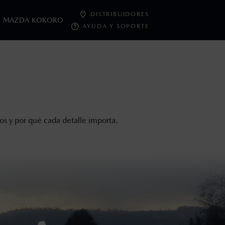
DISTRIBUIDORES
MAZDA KOKORO
AYUDA Y SOPORTE
oneda de los Estados Unidos Mexicanos, incluyen: I.V.A., e
ministrativos. Mazda de México, se reserva el derecho de
s y por qué cada detalle importa.