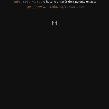
Autorizado Mazda
o hacerlo a través del siguiente enlace:
Todas las imágenes del sitio son meramente
https://www.mazda.mx/contactanos
.
ilustrativas.
EXPLORA MAZDA MX-5 RF EN 360°
Exterior
Interior
CONFIGURA
i GRAND TOURING
Gris titanio
MAZDA MX-5 RF 2026