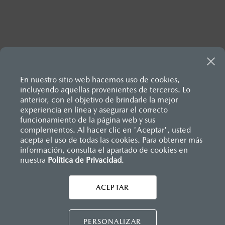
Inicio
Vehículos
Mazda MX-5 RF 2026
En nuestro sitio web hacemos uso de cookies,
incluyendo aquellas provenientes de terceros. Lo
anterior, con el objetivo de brindarle la mejor
experiencia en línea y asegurar el correcto
funcionamiento de la página web y sus
complementos. Al hacer clic en 'Aceptar', usted
acepta el uso de todas las cookies. Para obtener más
información, consulta el apartado de cookies en
nuestra
Política de Privacidad
.
AYUDA Y SOPORTE
Asistencia vial
ACEPTAR
CONTÁCTANOS
Manuales del propietario
Preguntas frecuentes
PERSONALIZAR