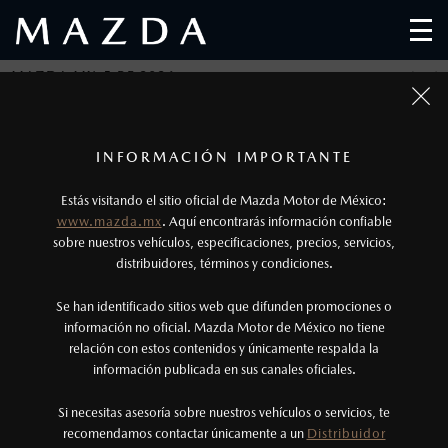
MAZDA MX-5 RF 2026
LUJO QUE DESPIERTA SENTIDOS
1
Todas las imágenes del sitio son meramente ilustrativas.
Los precios y especificaciones indicados en esta
INFORMACIÓN IMPORTANTE
MAZDA MX-5 RF 2026
página son al menudeo, sugeridos por el
1
Desde $646,900
Estás visitando el sitio oficial de Mazda Motor de México:
fabricante, en moneda de los Estados Unidos
www.mazda.mx
. Aquí encontrarás información confiable
Mexicanos, incluyen: I.V.A., e I.S.A.N., y
sobre nuestros vehículos, especificaciones, precios, servicios,
distribuidores, términos y condiciones.
pueden cambiar sin previo aviso, no incluyen:
tenencias, placas, accesorios, seguro y gastos
Se han identificado sitios web que difunden promociones o
administrativos. Mazda de México, se reserva el
información no oficial. Mazda Motor de México no tiene
relación con estos contenidos y únicamente respalda la
derecho de modificar las especificaciones y los
información publicada en sus canales oficiales.
precios de sus productos, sin aviso previo al
consumidor.
Si necesitas asesoría sobre nuestros vehículos o servicios, te
recomendamos contactar únicamente a un
Distribuidor