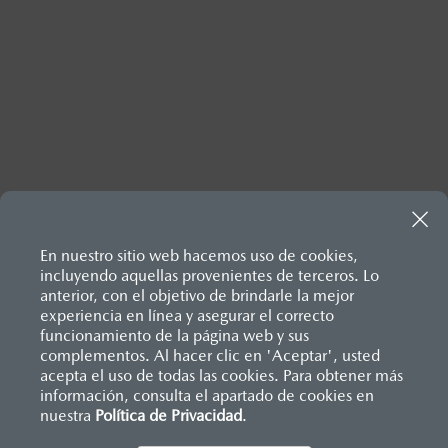
Inicio
Compra un Mazda
Asegura tu Mazda
En nuestro sitio web hacemos uso de cookies,
Seguro de Autopartes
incluyendo aquellas provenientes de terceros. Lo
anterior, con el objetivo de brindarle la mejor
experiencia en línea y asegurar el correcto
funcionamiento de la página web y sus
complementos. Al hacer clic en 'Aceptar', usted
acepta el uso de todas las cookies. Para obtener más
información, consulta el apartado de cookies en
nuestra
Política de Privacidad
.
AYUDA Y SOPORTE