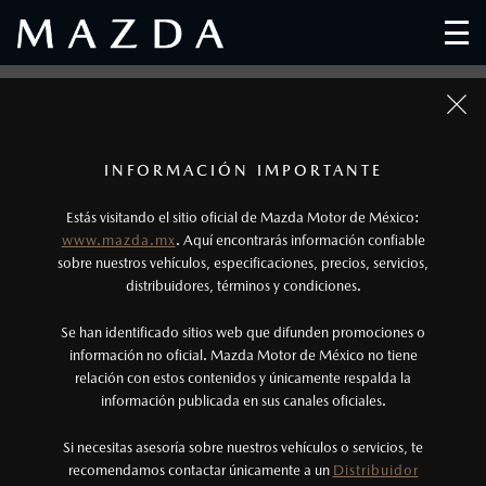
SEGURO DE ROBO EN AUTOPARTES
1
Todas las imágenes del sitio son meramente ilustrativas.
No incluye asistencia vial.
INFORMACIÓN IMPORTANTE
2
Estás visitando el sitio oficial de Mazda Motor de México:
Con hasta 3,000 km recorridos y 90 días
www.mazda.mx
. Aquí encontrarás información confiable
posteriores de haber sido entregado al
sobre nuestros vehículos, especificaciones, precios, servicios,
distribuidores, términos y condiciones.
propietario.
Se han identificado sitios web que difunden promociones o
3
Cobertura disponible para vehículos con hasta 4
información no oficial. Mazda Motor de México no tiene
relación con estos contenidos y únicamente respalda la
años de antigüedad, con más de 90 días de uso
información publicada en sus canales oficiales.
particular y hasta 60,000 kms recorridos.
En Mazda hemos diseñado un programa para la
Si necesitas asesoría sobre nuestros vehículos o servicios, te
reposición de autopartes originales, contamos con
4
recomendamos contactar únicamente a un
Distribuidor
Aplica condiciones generales de la Compañía de
dos opciones: Advanced y Signature. ¡Encuentra la