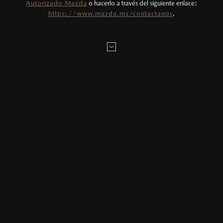
Autorizado Mazda
o hacerlo a través del siguiente enlace:
solución perfecta para tu Mazda!
Seguros.
https://www.mazda.mx/contactanos
.
5
En caso que el costo de reposición de piezas
exceda el LUC (Límite Único Combinado) se
deberá pagar la diferencia directamente con el
Distribuidor Autorizado Mazda.
6
Porcentaje del precio de la llanta a ser pagado
por el poseedor del vehículo.
7
Los precios y especificaciones indicados en esta
página son al menudeo, sugeridos por el
fabricante, en moneda de los Estados Unidos
Mexicanos, incluyen: I.V.A., e I.S.A.N., y
pueden cambiar sin previo aviso, no incluyen:
tenencias, placas, accesorios, seguro y gastos