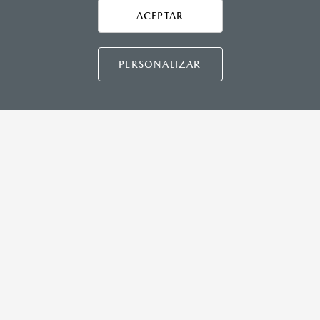
Asistencia vial
ACEPTAR
CONTÁCTANOS
Manuales del propietario
Preguntas frecuentes
PERSONALIZAR
Mapa de sitio
DISTRIBUIDORES MAZDA
NUESTRAS POLÍTICAS
COMUNIDAD MAZDA
CONTÁCTANOS