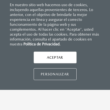
Inicio
Vehículos
Mazda3 Hatchback 2026
Versiones
(curvas, etc). SCBS está diseñado para reducir el
En nuestro sitio web hacemos uso de cookies,
incluyendo aquellas provenientes de terceros. Lo
riesgo de accidentes ayudando al conductor a
anterior, con el objetivo de brindarle la mejor
evitar colisiones frontales a baja velocidad. Sin
experiencia en línea y asegurar el correcto
funcionamiento de la página web y sus
embargo, el sistema tiene sus limitaciones, y
complementos. Al hacer clic en 'Aceptar', usted
ningún sistema de seguridad o combinación de
acepta el uso de todas las cookies. Para obtener más
dichos sistemas puede prevenir todos los
información, consulta el apartado de cookies en
nuestra
Política de Privacidad
.
AYUDA Y SOPORTE
accidentes. Estos sistemas no son un reemplazo
para una conducción segura y atenta. Conduzca
Asistencia vial
ACEPTAR
con cuidado en todo momento. No todos estos
CONTÁCTANOS
Manuales del propietario
sistemas están disponibles en todos los modelos
Preguntas frecuentes
o en todos los mercados, así que comuníquese
PERSONALIZAR
Mapa de sitio
con su distribuidor local de Mazda para obtener
detalles sobre la disponibilidad. Consulte el
manual del propietario para obtener detalles
DISTRIBUIDORES MAZDA
adicionales importantes del sistema, limitaciones
y advertencias.