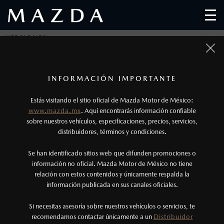
VERSIONES
SELECCIONA UNA O MÁS VERSIONES DE
1
MAZDA3 HATCHBACK Y CONOCE SUS
Todas las imágenes del sitio son meramente ilustrativas.
Los precios y especificaciones indicados en esta
INFORMACIÓN IMPORTANTE
CARACTERÍSTICAS
página son al menudeo, sugeridos por el
Estás visitando el sitio oficial de Mazda Motor de México:
fabricante, en moneda de los Estados Unidos
www.mazda.mx
. Aquí encontrarás información confiable
Mexicanos, incluyen: I.V.A., e I.S.A.N., y
sobre nuestros vehículos, especificaciones, precios, servicios,
distribuidores, términos y condiciones.
pueden cambiar sin previo aviso, no incluyen:
MAZDA3
tenencias, placas, accesorios, seguro y gastos
HATCHBACK
Se han identificado sitios web que difunden promociones o
administrativos. Mazda de México, se reserva el
información no oficial. Mazda Motor de México no tiene
i Sport
1
$
relación con estos contenidos y únicamente respalda la
DESDE
458,900
derecho de modificar las especificaciones y los
información publicada en sus canales oficiales.
precios de sus productos, sin aviso previo al
consumidor.
Si necesitas asesoría sobre nuestros vehículos o servicios, te
recomendamos contactar únicamente a un
MAZDA3
Distribuidor