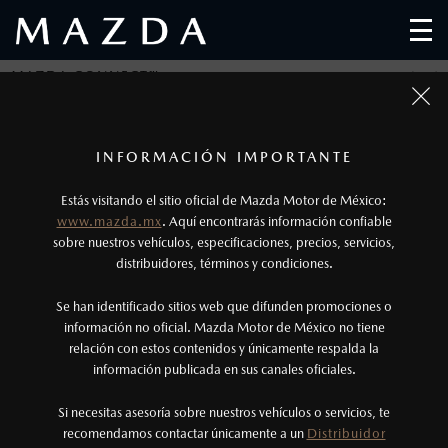
MAZDA CONNECT™
1
Fotos meramente ilustrativas. Para uso publicitario.
Los precios y especificaciones indicados en esta
INFORMACIÓN IMPORTANTE
página son al menudeo, sugeridos por el
Estás visitando el sitio oficial de Mazda Motor de México:
fabricante, en moneda de los Estados Unidos
www.mazda.mx
. Aquí encontrarás información confiable
Mexicanos, incluyen: I.V.A., e I.S.A.N., y
sobre nuestros vehículos, especificaciones, precios, servicios,
distribuidores, términos y condiciones.
pueden cambiar sin previo aviso, no incluyen:
tenencias, placas, accesorios, seguro y gastos
Se han identificado sitios web que difunden promociones o
administrativos. Mazda de México, se reserva el
información no oficial. Mazda Motor de México no tiene
relación con estos contenidos y únicamente respalda la
derecho de modificar las especificaciones y los
información publicada en sus canales oficiales.
precios de sus productos, sin aviso previo al
consumidor.
Si necesitas asesoría sobre nuestros vehículos o servicios, te
MAZDA CONNECT™
recomendamos contactar únicamente a un
Distribuidor