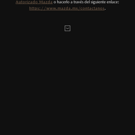
Autorizado Mazda
o hacerlo a través del siguiente enlace:
Fotos meramente ilustrativas. Para uso
https://www.mazda.mx/contactanos
.
publicitario.
INFORMACIÓN Y ENTRETENIMIENTO PARA TU
CAMINO
El sistema de comunicación y entretenimiento Mazda
Connect™ se puede operar utilizando cualquiera de las
siguientes interfaces, esto con el propósito de evitar
distracciones durante el manejo: