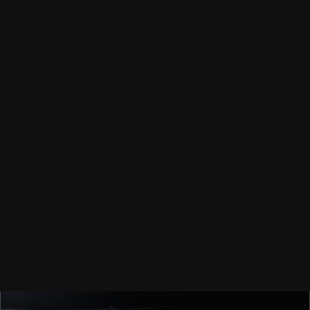
Equipado con motor de gasolina y motor ISG
apoya al consumo de energía eléctrica.
SABER MÁS
VEHÍCULOS MAZDA