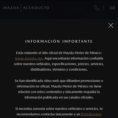
OPTIMIZA TU TIEMPO, RESERVA Y PAGA EN
IMPARABLE EN CUALQUIER TERRENO
LA POSIBILIDAD DE TENERLO TODO
AUDAZ POR NATURALEZA
TOTALMENTE NUEVA
VEHÍCULOS
LÍNEA
MAZDA CX-90 PHEV
MAZDA CX-50 2027
MAZDA BT-50 2026
MAZDA CX-5 2026
CITA DE SERVICIO
AUTOS
SUVS
HÍBRIDOS
PICKUPS
ROA
2027
¿CÓMO COMPRAR MI MAZDA?
SERVICIOS Y MANTENIMIENTO
1
Todas las imágenes del sitio son meramente ilustrativas.
Los precios y especificaciones indicados en esta
INFORMACIÓN IMPORTANTE
DESCÚBRELA
DESCÚBRELA
DESCÚBRELA
INFORMACIÓN DE COMPRA
AGENDAR
página son al menudeo, sugeridos por el
FINANCIAMIENTO
MANTENIMIENTO MAZDA BT-50
DESCÚBRELA
Estás visitando el sitio oficial de Mazda Motor de México:
fabricante, en moneda de los Estados Unidos
www.mazda.mx
. Aquí encontrarás información confiable
MAZDA2 SEDÁN
2026
NOSOTROS
Mexicanos, incluyen: I.V.A., e I.S.A.N., y
sobre nuestros vehículos, especificaciones, precios, servicios,
$301,900
COTIZA TU MAZDA
1
DESDE
SERVICIO EXPRESS
distribuidores, términos y condiciones.
pueden cambiar sin previo aviso, no incluyen:
tenencias, placas, accesorios, seguro y gastos
SERVICIOS
Se han identificado sitios web que difunden promociones o
GARANTÍA
administrativos. Mazda de México, se reserva el
información no oficial. Mazda Motor de México no tiene
relación con estos contenidos y únicamente respalda la
derecho de modificar las especificaciones y los
COLLISION CENTER GUADALAJARA
información publicada en sus canales oficiales.
NOTICIAS
precios de sus productos, sin aviso previo al
consumidor.
Si necesitas asesoría sobre nuestros vehículos o servicios, te
COLLISION CENTER GUADALAJARA NORTE
recomendamos contactar únicamente a un
Distribuidor
(33)3044-4000