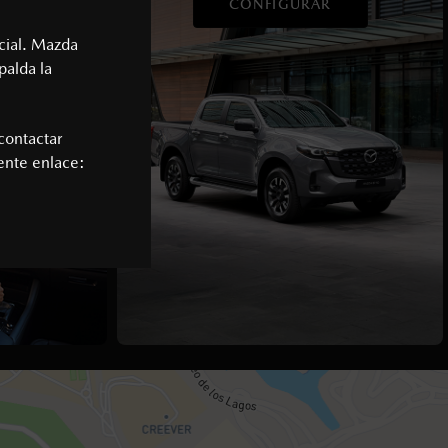
BA
CONFIGURAR
cial. Mazda
palda la
contactar
iente enlace: