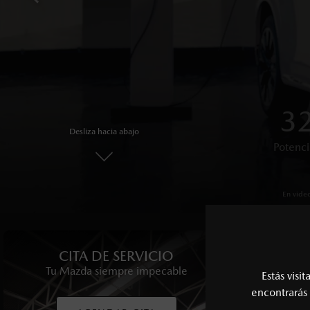
OPT
6 
4x
3
Desliza hacia abajo
Sistema de 
Potenci
Garan
Pote
En imagen, Mazda 
En imagen,
En vide
CITA DE SERVICIO
CIT
Tu Mazda siempre impecable
Disfruta 
Estás visi
encontrarás 