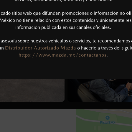
0
1
4
CONTÁCTANOS
AGENDAR PRUE
8
6
2
8
ficado sitios web que difunden promociones o información no ofi
6
México no tiene relación con estos contenidos y únicamente res
8
información publicada en sus canales oficiales.
3
5
5
7
8
s asesoría sobre nuestros vehículos o servicios, te recomendamos 
1
2
 un
Distribuidor Autorizado Mazda
o hacerlo a través del sigu
8
https://www.mazda.mx/contactanos
.
8
8
9
9
8
5
6
1
8
4
3
2
9
0
3