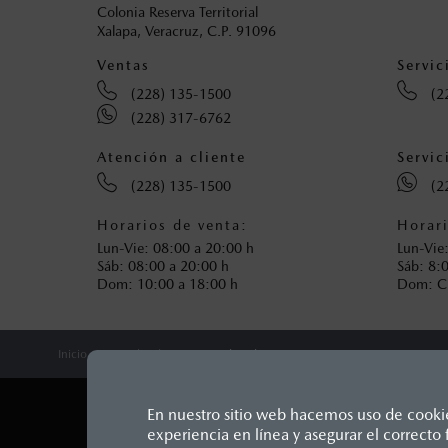
Colonia Reserva Territorial
Xalapa, Veracruz, C.P. 91096
Ventas
Servic
(228) 135-1500
(2
(228) 317-6762
Atención a cliente
Servic
(228) 135-1500
(2
Horarios de venta:
Horari
Lun-Vie: 08:00 a 20:00 h
Lun-Vie
Sáb: 08:00 a 20:00 h
Sáb: 8:
Dom: 10:00 a 18:00 h
Dom: 
Inicio
Distribuidores
Mazda Xalapa
En nuestro sitio web hacemos uso de cookies
experiencia en línea y asegurar el correct
LEGALES
Los precios y especificaciones in