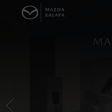
1
MA
Todas las imágenes del sitio son meramente ilustrativas.
Los precios y especificaciones indicados 
I.S.A.N., y pueden cambiar sin previo avis
modificar las especificaciones y los precio
Todas las imágenes del sitio son meramente ilustrativas.