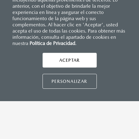
anterior, con el objetivo de brindarle la mejor
experiencia en línea y asegurar el correcto
funcionamiento de la página web y sus
complementos. Al hacer clic en 'Aceptar', usted
acepta el uso de todas las cookies. Para obtener más
información, consulta el apartado de cookies en
nuestra
Política de Privacidad
.
AYUDA Y SOPORTE
Asistencia vial
ACEPTAR
CONTÁCTANOS
Manuales del propietario
Preguntas frecuentes
PERSONALIZAR
Mapa de sitio
DISTRIBUIDORES MAZDA
NUESTRAS POLÍTICAS