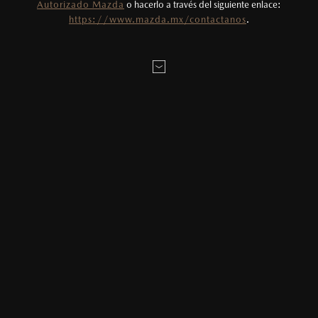
Autorizado Mazda
o hacerlo a través del siguiente enlace:
https://www.mazda.mx/contactanos
.
DOS DÉCADAS DE CONFIANZA,
20 HISTORIAS QUE NOS UNEN
A través de 20 historias, explora la trayectoria de Mazda en
México: entrevistas, podcasts y contenido exclusivo que
retratan nuestra historia, evolución, logros y momentos
clave.
Da clic en cada tarjeta para conocer más.