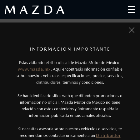
1
Los precios y especificaciones indicados en esta
INFORMACIÓN IMPORTANTE
página son al menudeo, sugeridos por el
Estás visitando el sitio oficial de Mazda Motor de México:
fabricante, en moneda de los Estados Unidos
www.mazda.mx
. Aquí encontrarás información confiable
Mexicanos, incluyen: I.V.A., e I.S.A.N., y
sobre nuestros vehículos, especificaciones, precios, servicios,
distribuidores, términos y condiciones.
pueden cambiar sin previo aviso, no incluyen:
tenencias, placas, accesorios, seguro y gastos
Se han identificado sitios web que difunden promociones o
administrativos. Mazda de México, se reserva el
información no oficial. Mazda Motor de México no tiene
relación con estos contenidos y únicamente respalda la
derecho de modificar las especificaciones y los
información publicada en sus canales oficiales.
precios de sus productos, sin aviso previo al
consumidor.
Si necesitas asesoría sobre nuestros vehículos o servicios, te
recomendamos contactar únicamente a un
Distribuidor