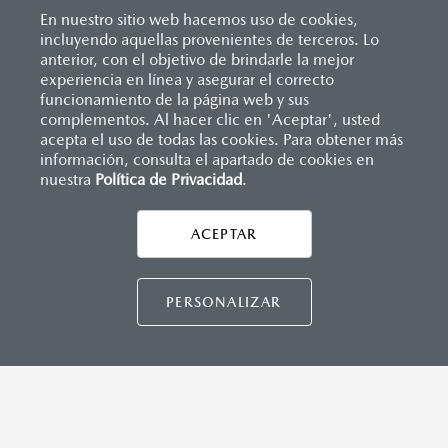
Inicio
Vehículos
Mazda2 Hatchback 2026
Versiones
En nuestro sitio web hacemos uso de cookies,
incluyendo aquellas provenientes de terceros. Lo
anterior, con el objetivo de brindarle la mejor
experiencia en línea y asegurar el correcto
funcionamiento de la página web y sus
complementos. Al hacer clic en 'Aceptar', usted
acepta el uso de todas las cookies. Para obtener más
información, consulta el apartado de cookies en
nuestra
Política de Privacidad
.
AYUDA Y SOPORTE
Asistencia vial
ACEPTAR
CONTÁCTANOS
Manuales del propietario
Preguntas frecuentes
PERSONALIZAR
Mapa de sitio
DISTRIBUIDORES MAZDA