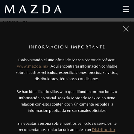
VERSIONES
SELECCIONA UNA O MÁS VERSIONES DE
1
MAZDA2 HATCHBACK Y CONOCE SUS
Todas las imágenes del sitio son meramente ilustrativas.
Los precios y especificaciones indicados en esta
INFORMACIÓN IMPORTANTE
CARACTERÍSTICAS
página son al menudeo, sugeridos por el
Estás visitando el sitio oficial de Mazda Motor de México:
fabricante, en moneda de los Estados Unidos
www.mazda.mx
. Aquí encontrarás información confiable
Mexicanos, incluyen: I.V.A., e I.S.A.N., y
sobre nuestros vehículos, especificaciones, precios, servicios,
distribuidores, términos y condiciones.
pueden cambiar sin previo aviso, no incluyen:
MAZDA2
tenencias, placas, accesorios, seguro y gastos
HATCHBACK
Se han identificado sitios web que difunden promociones o
administrativos. Mazda de México, se reserva el
información no oficial. Mazda Motor de México no tiene
i Sport
1
DESDE
relación con estos contenidos y únicamente respalda la
$
331,900
derecho de modificar las especificaciones y los
información publicada en sus canales oficiales.
precios de sus productos, sin aviso previo al
consumidor.
Si necesitas asesoría sobre nuestros vehículos o servicios, te
recomendamos contactar únicamente a un
MAZDA2
Distribuidor