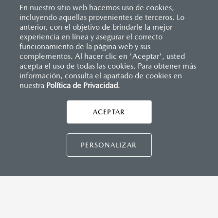
En nuestro sitio web hacemos uso de cookies,
Inicio
incluyendo aquellas provenientes de terceros. Lo
Distribuidores
Mazda Hermosillo
anterior, con el objetivo de brindarle la mejor
experiencia en línea y asegurar el correcto
funcionamiento de la página web y sus
LEGALES
complementos. Al hacer clic en 'Aceptar', usted
acepta el uso de todas las cookies. Para obtener más
información, consulta el apartado de cookies en
nuestra
Política de Privacidad
.
CONTÁCTANOS
ACEPTAR
CONTÁCTANOS
TÉRMINOS Y CONDICIONES
PERSONALIZAR
POLÍTICA DE PRIVACIDAD
VISITA MAZDA.MX
©2026 MAZDA MOTOR DE MÉXICO. TODOS LOS
DERECHOS RESERVADOS.