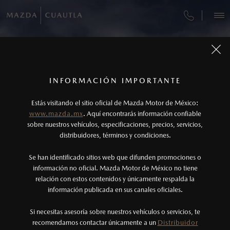
OPTIMIZA TU TIEMPO, RESERVA Y PAGA EN
IMPARABLE EN CUALQUIER TERRENO
LA POSIBILIDAD DE TENERLO TODO
AUDAZ POR NATURALEZA
TOTALMENTE NUEVA
VEHÍCULOS
LÍNEA
MAZDA CX-90 PHEV
MAZDA CX-50 2027
MAZDA BT-50 2026
MAZDA CX-5 2026
CITA DE SERVICIO
AUTOS
SUVS
HÍBRIDOS
PICKUPS
ROA
2027
¿CÓMO COMPRAR MI MAZDA?
SERVICIOS Y MANTENIMIENTO
1
Todas las imágenes del sitio son meramente ilustrativas.
Los precios y especificaciones indicados en esta
INFORMACIÓN IMPORTANTE
DESCÚBRELA
DESCÚBRELA
DESCÚBRELA
INFORMACIÓN DE COMPRA
AGENDAR
página son al menudeo, sugeridos por el
FINANCIAMIENTO
MANTENIMIENTO MAZDA BT-50
DESCÚBRELA
Estás visitando el sitio oficial de Mazda Motor de México:
fabricante, en moneda de los Estados Unidos
www.mazda.mx
. Aquí encontrarás información confiable
MAZDA2 SEDÁN
2026
NOSOTROS
Mexicanos, incluyen: I.V.A., e I.S.A.N., y
sobre nuestros vehículos, especificaciones, precios, servicios,
$301,900
1
DESDE
GARANTÍA
distribuidores, términos y condiciones.
pueden cambiar sin previo aviso, no incluyen:
tenencias, placas, accesorios, seguro y gastos
SERVICIOS
CITA DE SERVICIO
Se han identificado sitios web que difunden promociones o
administrativos. Mazda de México, se reserva el
información no oficial. Mazda Motor de México no tiene
relación con estos contenidos y únicamente respalda la
derecho de modificar las especificaciones y los
información publicada en sus canales oficiales.
NOTICIAS
precios de sus productos, sin aviso previo al
consumidor.
Si necesitas asesoría sobre nuestros vehículos o servicios, te
recomendamos contactar únicamente a un
Distribuidor
(735)398-0435