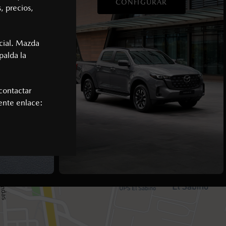
BA
CONFIGURAR
, precios,
cial. Mazda
palda la
contactar
iente enlace: