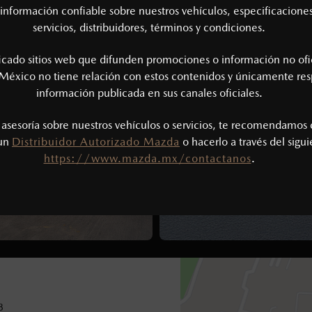
6
9
4
CONTÁCTANOS
AGENDAR PRUE
información confiable sobre nuestros vehículos, especificaciones
5
servicios, distribuidores, términos y condiciones.
7
9
ficado sitios web que difunden promociones o información no ofi
2
8
9
México no tiene relación con estos contenidos y únicamente res
información publicada en sus canales oficiales.
9
9
s asesoría sobre nuestros vehículos o servicios, te recomendamos 
 un
Distribuidor Autorizado Mazda
o hacerlo a través del sigu
6
0
https://www.mazda.mx/contactanos
.
3
0
3