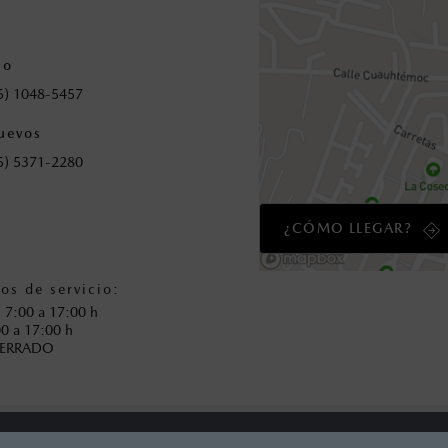
io
5) 1048-5457
uevos
5) 5371-2280
¿CÓMO LLEGAR?
os de servicio:
: 7:00 a 17:00 h
00 a 17:00 h
CERRADO