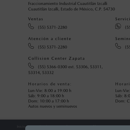
Fraccionamiento Industrial Cuautitlán Izcalli
Cuautitlán Izcalli, Estado de México, C.P. 54730
Ventas
Servic
(55) 5371-2280
(5
Atención a cliente
Semin
(55) 5371-2280
(5
Collision Center Zapata
(55) 5366-0300 ext. 53306, 53311,
53314, 53332
Horarios de venta:
Horari
Lun-Vie: 8:00 a 19:00 h
Lun-Vie
Sáb: 9:00 a 18:00 h
Sáb: 8:
Dom: 10:00 a 17:00 h
Dom: 
Autos nuevos y seminuevos
Inicio
Distribuidores
Mazda Zapata Cuautitlán