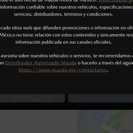
CONTÁCTANOS
AGENDAR PRUE
5
8
6
1
información confiable sobre nuestros vehículos, especificaciones
9
servicios, distribuidores, términos y condiciones.
8
3
8
1
ficado sitios web que difunden promociones o información no ofi
México no tiene relación con estos contenidos y únicamente res
8
0
información publicada en sus canales oficiales.
5
2
s asesoría sobre nuestros vehículos o servicios, te recomendamos 
9
7
4
3
 un
Distribuidor Autorizado Mazda
o hacerlo a través del sigu
https://www.mazda.mx/contactanos
.
9
4
4
9
1
6
9
8
7