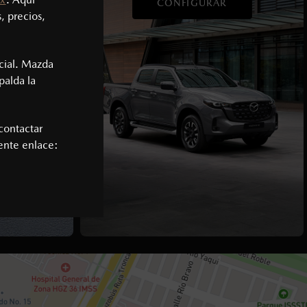
BA
CONFIGURAR
, precios,
cial. Mazda
palda la
contactar
iente enlace: