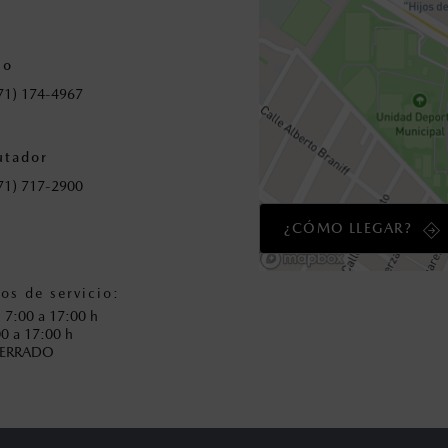
5
8
2
9
io
71) 174-4967
9
0
tador
6
71) 717-2900
¿CÓMO LLEGAR?
3
0
os de servicio:
: 7:00 a 17:00 h
00 a 17:00 h
CERRADO