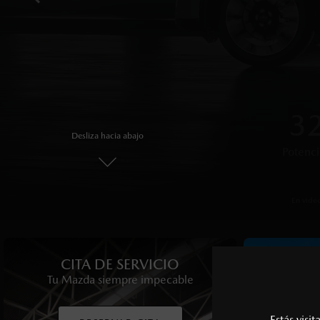
OPT
6 
4x
3
Desliza hacia abajo
Sistema de 
Potenci
Garan
Pote
En imagen, Mazda 
En imagen,
En vide
CITA DE SERVICIO
CIT
Tu Mazda siempre impecable
Disfruta 
Estás visi