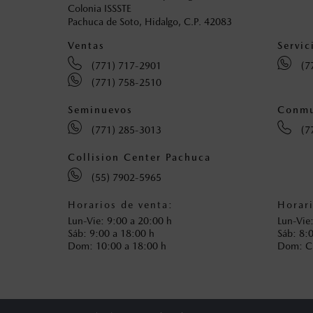
Colonia ISSSTE
Pachuca de Soto, Hidalgo, C.P. 42083
Ventas
Servic
(771) 717-2901
(7
(771) 758-2510
Seminuevos
Conmu
(771) 285-3013
(7
Collision Center Pachuca
(55) 7902-5965
Horarios de venta:
Horari
Lun-Vie: 9:00 a 20:00 h
Lun-Vie
Sáb: 9:00 a 18:00 h
Sáb: 8:
Dom: 10:00 a 18:00 h
Dom: 