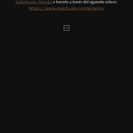
2
Autorizado Mazda
o hacerlo a través del siguiente enlace:
Utiliza siempre el cinturón de seguridad y
https://www.mazda.mx/contactanos
.
cuando viajes con niños utiliza los dispositivos de
anclaje que se encuentran disponibles en el
asiento trasero para asegurar la silla.
VERSIONES DE MAZDA CX-3 2026
3
®
Bluetooth
es una marca registrada de Bluetooth
Sig, Inc. Todos los derechos reservados. Este
sistema funciona con ciertos dispositivos
electrónicos. Consulta en mazda.mx para más
información sobre compatibilidad de equipos.
4
Precio de compra simultánea con un vehículo
nuevo. Consulta el apartado de Garantía
Extendida para conocer las condiciones.
5
Lo que ocurra primero.