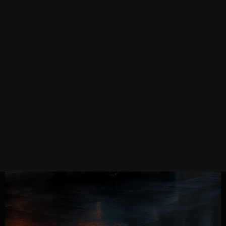
MAZDA3 SEDÁN 2026
1
Desde $403,900
CONÓCELO