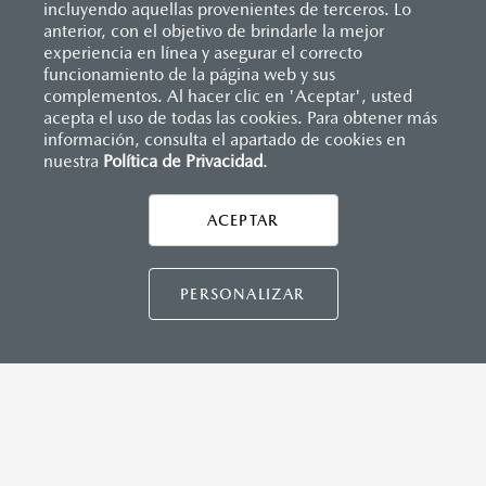
incluyendo aquellas provenientes de terceros. Lo
anterior, con el objetivo de brindarle la mejor
experiencia en línea y asegurar el correcto
funcionamiento de la página web y sus
complementos. Al hacer clic en 'Aceptar', usted
acepta el uso de todas las cookies. Para obtener más
información, consulta el apartado de cookies en
nuestra
Política de Privacidad
.
AYUDA Y SOPORTE
Asistencia vial
ACEPTAR
CONTÁCTANOS
Manuales del propietario
Preguntas frecuentes
PERSONALIZAR
Mapa de sitio
DISTRIBUIDORES MAZDA
NUESTRAS POLÍTICAS