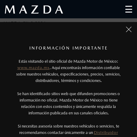
MAZDA CX-3 2026
EL PLACER DE MANEJAR UNA SUV EFICIENTE
1
Todas las imágenes del sitio son meramente ilustrativas.
Los precios y especificaciones indicados en esta
INFORMACIÓN IMPORTANTE
MAZDA CX-3 2026
página son al menudeo, sugeridos por el
Estás visitando el sitio oficial de Mazda Motor de México:
1
Los precios y especificaciones indicados en esta página
fabricante, en moneda de los Estados Unidos
Desde $403,900
www.mazda.mx
. Aquí encontrarás información confiable
son al menudeo, sugeridos por el fabricante, en moneda
Mexicanos, incluyen: I.V.A., e I.S.A.N., y
sobre nuestros vehículos, especificaciones, precios, servicios,
distribuidores, términos y condiciones.
de los Estados Unidos Mexicanos, incluyen: I.V.A., e
pueden cambiar sin previo aviso, no incluyen:
I.S.A.N., y pueden cambiar sin previo aviso, no incluyen:
tenencias, placas, accesorios, seguro y gastos
Se han identificado sitios web que difunden promociones o
tenencias, placas, accesorios, seguro y gastos
administrativos. Mazda de México, se reserva el
información no oficial. Mazda Motor de México no tiene
relación con estos contenidos y únicamente respalda la
administrativos. Mazda de México, se reserva el derecho
derecho de modificar las especificaciones y los
información publicada en sus canales oficiales.
de modificar las especificaciones y los precios de sus
precios de sus productos, sin aviso previo al
productos, sin aviso previo al consumidor.
consumidor.
Si necesitas asesoría sobre nuestros vehículos o servicios, te
recomendamos contactar únicamente a un
Distribuidor