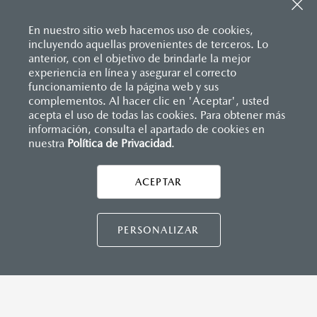
Inicio
Compra un Mazda
Herramientas de compra
En nuestro sitio web hacemos uso de cookies,
incluyendo aquellas provenientes de terceros. Lo
anterior, con el objetivo de brindarle la mejor
experiencia en línea y asegurar el correcto
funcionamiento de la página web y sus
complementos. Al hacer clic en 'Aceptar', usted
acepta el uso de todas las cookies. Para obtener más
información, consulta el apartado de cookies en
nuestra
Política de Privacidad
.
AYUDA Y SOPORTE
Asistencia vial
ACEPTAR
CONTÁCTANOS
Manuales del propietario
Preguntas frecuentes
PERSONALIZAR
Mapa de sitio
DISTRIBUIDORES MAZDA