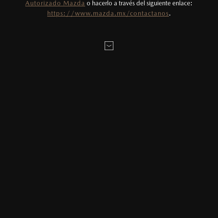
Autorizado Mazda
o hacerlo a través del siguiente enlace:
Todas las imágenes del sitio son meramente
https://www.mazda.mx/contactanos
.
ilustrativas.
Configura tu Mazda
CONOCE MÁS