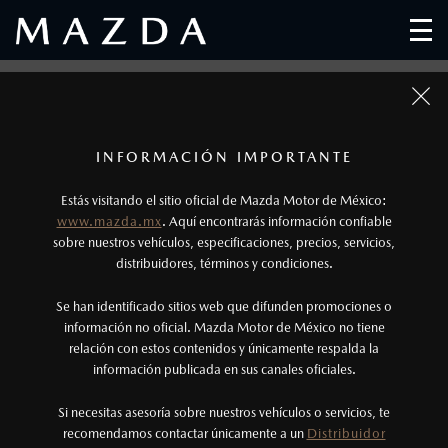
HERRAMIENTAS DE COMPRA
1
Todas las imágenes del sitio son meramente ilustrativas.
Los precios y especificaciones indicados en esta
INFORMACIÓN IMPORTANTE
página son al menudeo, sugeridos por el
Estás visitando el sitio oficial de Mazda Motor de México:
fabricante, en moneda de los Estados Unidos
www.mazda.mx
. Aquí encontrarás información confiable
Mexicanos, incluyen: I.V.A., e I.S.A.N., y
sobre nuestros vehículos, especificaciones, precios, servicios,
distribuidores, términos y condiciones.
pueden cambiar sin previo aviso, no incluyen:
tenencias, placas, accesorios, seguro y gastos
Se han identificado sitios web que difunden promociones o
administrativos. Mazda de México, se reserva el
información no oficial. Mazda Motor de México no tiene
relación con estos contenidos y únicamente respalda la
derecho de modificar las especificaciones y los
información publicada en sus canales oficiales.
precios de sus productos, sin aviso previo al
consumidor.
Si necesitas asesoría sobre nuestros vehículos o servicios, te
recomendamos contactar únicamente a un
Distribuidor