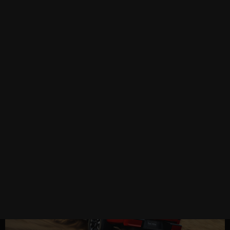
CONÓCELO
MAZDA BT-50 2025
2
Desde $723,900
CONÓCELA