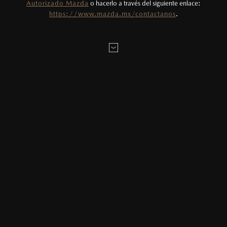
Autorizado Mazda
o hacerlo a través del siguiente enlace:
Todas las imágenes del sitio son meramente
https://www.mazda.mx/contactanos
.
ilustrativas.
EXPLORA MAZDA CX-70 EN 360°
Exterior
Interior
CONFIGURA
Carbon Edition MHEV
Negro celeste
MAZDA CX-70 2026