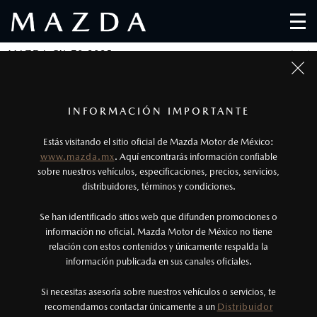
MAZDA CX-70 2025
AUDAZ DESDE CUALQUIER ÁNGULO
1
Todas las imágenes del sitio son meramente ilustrativas.
Los precios y especificaciones indicados en esta
INFORMACIÓN IMPORTANTE
MAZDA CX-70 2026
página son al menudeo, sugeridos por el
1
Desde $996,900
Estás visitando el sitio oficial de Mazda Motor de México:
fabricante, en moneda de los Estados Unidos
www.mazda.mx
. Aquí encontrarás información confiable
Mexicanos, incluyen: I.V.A., e I.S.A.N., y
sobre nuestros vehículos, especificaciones, precios, servicios,
distribuidores, términos y condiciones.
pueden cambiar sin previo aviso, no incluyen:
tenencias, placas, accesorios, seguro y gastos
Se han identificado sitios web que difunden promociones o
administrativos. Mazda de México, se reserva el
información no oficial. Mazda Motor de México no tiene
relación con estos contenidos y únicamente respalda la
derecho de modificar las especificaciones y los
información publicada en sus canales oficiales.
precios de sus productos, sin aviso previo al
consumidor.
Si necesitas asesoría sobre nuestros vehículos o servicios, te
recomendamos contactar únicamente a un
Distribuidor