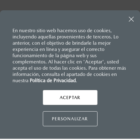
Inicio
Vehículos
Mazda CX-70 2026
En nuestro sitio web hacemos uso de cookies,
incluyendo aquellas provenientes de terceros. Lo
anterior, con el objetivo de brindarle la mejor
experiencia en línea y asegurar el correcto
funcionamiento de la página web y sus
complementos. Al hacer clic en 'Aceptar', usted
acepta el uso de todas las cookies. Para obtener más
información, consulta el apartado de cookies en
nuestra
Política de Privacidad
.
AYUDA Y SOPORTE
Asistencia vial
ACEPTAR
CONTÁCTANOS
Manuales del propietario
Preguntas frecuentes
PERSONALIZAR
Mapa de sitio