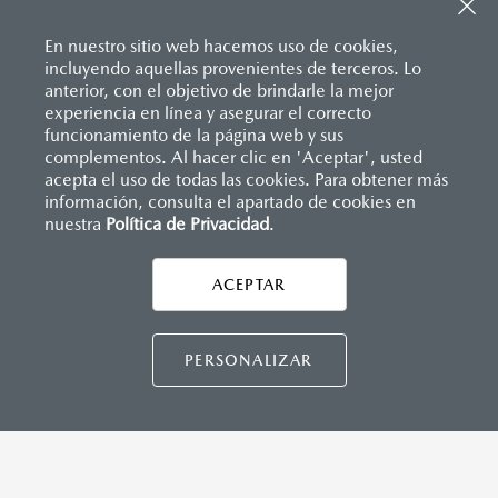
Inicio
Mazda Kokoro
¿Qué hacemos?
En nuestro sitio web hacemos uso de cookies,
incluyendo aquellas provenientes de terceros. Lo
anterior, con el objetivo de brindarle la mejor
experiencia en línea y asegurar el correcto
funcionamiento de la página web y sus
complementos. Al hacer clic en 'Aceptar', usted
acepta el uso de todas las cookies. Para obtener más
información, consulta el apartado de cookies en
nuestra
Política de Privacidad
.
AYUDA Y SOPORTE
Asistencia vial
ACEPTAR
CONTÁCTANOS
Manuales del propietario
Preguntas frecuentes
PERSONALIZAR
Mapa de sitio
DISTRIBUIDORES MAZDA