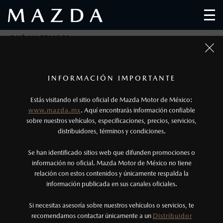
¿QUÉ HACEMOS?
¿QUÉ HACEMOS?
1
Los precios y especificaciones indicados en esta
INFORMACIÓN IMPORTANTE
página son al menudeo, sugeridos por el
Estás visitando el sitio oficial de Mazda Motor de México:
fabricante, en moneda de los Estados Unidos
www.mazda.mx
. Aquí encontrarás información confiable
Mexicanos, incluyen: I.V.A., e I.S.A.N., y
sobre nuestros vehículos, especificaciones, precios, servicios,
distribuidores, términos y condiciones.
pueden cambiar sin previo aviso, no incluyen:
tenencias, placas, accesorios, seguro y gastos
Se han identificado sitios web que difunden promociones o
administrativos. Mazda de México, se reserva el
información no oficial. Mazda Motor de México no tiene
relación con estos contenidos y únicamente respalda la
derecho de modificar las especificaciones y los
información publicada en sus canales oficiales.
precios de sus productos, sin aviso previo al
consumidor.
Si necesitas asesoría sobre nuestros vehículos o servicios, te
recomendamos contactar únicamente a un
Distribuidor