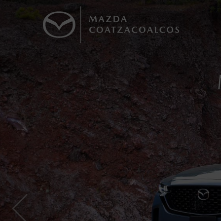
1
MA
Todas las imágenes del sitio son meramente ilustrativas.
Los precios y especificaciones indicados 
I.S.A.N., y pueden cambiar sin previo avis
modificar las especificaciones y los precio
Todas las imágenes del sitio son meramente ilustrativas.