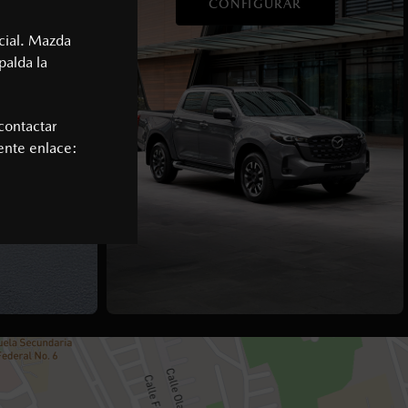
BA
CONFIGURAR
cial. Mazda
palda la
contactar
iente enlace: