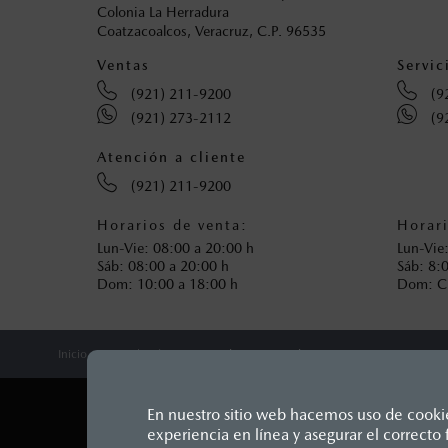
Colonia La Herradura
Coatzacoalcos, Veracruz, C.P. 96535
Ventas
Servic
(921) 211-9200
(9
(921) 273-2112
(9
Atención a cliente
(921) 211-9200
Horarios de venta:
Horari
Lun-Vie: 08:00 a 20:00 h
Lun-Vie
Sáb: 08:00 a 20:00 h
Sáb: 8:
Dom: 10:00 a 18:00 h
Dom: 
Inicio
Distribuidores
Mazda Coatzacoalcos
En nuestro sitio web hacemos uso de cookies
experiencia en línea y asegurar el correct
LEGALES
Los precios y especificaciones in