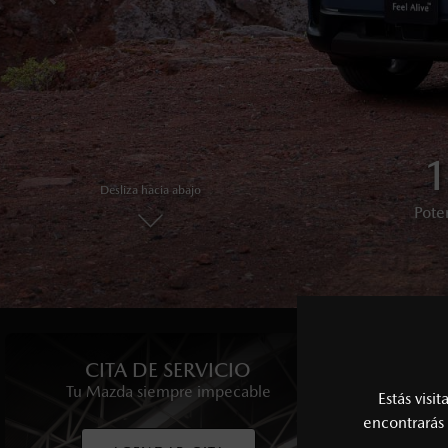
OPT
6 
4x
3
Desliza hacia abajo
Sistema de 
Potenci
Garan
Pote
En imagen, Mazda 
En imagen,
En vide
CITA DE SERVICIO
CIT
Tu Mazda siempre impecable
Disfruta 
Estás visi
encontrarás 