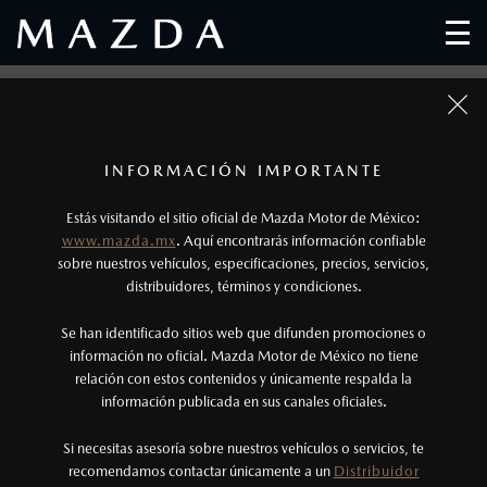
MAZDA RENOVATION
1
Excepto Mazda MX-5, Mazda MX-5 RF y
INFORMACIÓN IMPORTANTE
Mazda BT-50.
Estás visitando el sitio oficial de Mazda Motor de México:
www.mazda.mx
. Aquí encontrarás información confiable
2
Los precios y especificaciones indicados en esta
sobre nuestros vehículos, especificaciones, precios, servicios,
distribuidores, términos y condiciones.
página son al menudeo, sugeridos por el
fabricante, en moneda de los Estados Unidos
Se han identificado sitios web que difunden promociones o
Mexicanos, incluyen: I.V.A., e I.S.A.N., y
información no oficial. Mazda Motor de México no tiene
relación con estos contenidos y únicamente respalda la
pueden cambiar sin previo aviso, no incluyen:
información publicada en sus canales oficiales.
tenencias, placas, accesorios, seguro y gastos
Renueva tu Mazda con tres diferentes opciones.
administrativos. Mazda de México, se reserva el
Si necesitas asesoría sobre nuestros vehículos o servicios, te
recomendamos contactar únicamente a un
Distribuidor
derecho de modificar las especificaciones y los