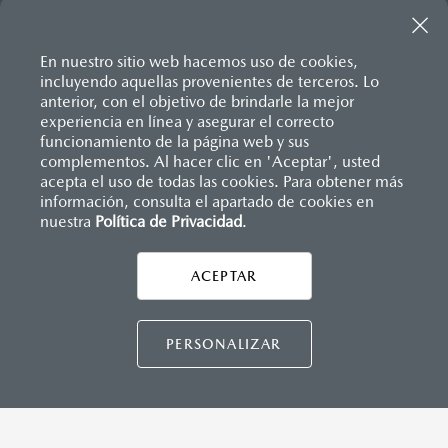
Inicio
Compra un Mazda
Mazda Financial Services
En nuestro sitio web hacemos uso de cookies,
Mazda Renovation
incluyendo aquellas provenientes de terceros. Lo
anterior, con el objetivo de brindarle la mejor
experiencia en línea y asegurar el correcto
funcionamiento de la página web y sus
complementos. Al hacer clic en 'Aceptar', usted
acepta el uso de todas las cookies. Para obtener más
información, consulta el apartado de cookies en
nuestra
Política de Privacidad
.
AYUDA Y SOPORTE
Asistencia vial
ACEPTAR
CONTÁCTANOS
Manuales del propietario
Preguntas frecuentes
PERSONALIZAR
Mapa de sitio
DISTRIBUIDORES MAZDA