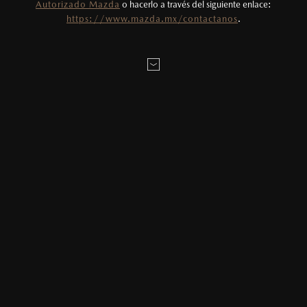
Autorizado Mazda
o hacerlo a través del siguiente enlace:
precios de sus productos, sin aviso previo al
Mazda Renovation te brinda la posibilidad de adquirir
https://www.mazda.mx/contactanos
.
consumidor.
un Mazda mediante pagos mensuales que se asemejan
a préstamos tradicionales de 60 o 72 meses, pero en
un período de tiempo más corto y con tres alternativas
de selección disponibles.
¡ÚNETE A LA EXPERIENCIA DE MAZDA RENOVATION
Y ABRE TU MUNDO A LAS POSIBILIDADES!
01
CAMBIARLO
Puedes renovar tu auto solicitando un avalúo, el
Distribuidor Mazda toma el auto a cuenta y liquida
el Valor Futuro Garantizado. Si hubiera una