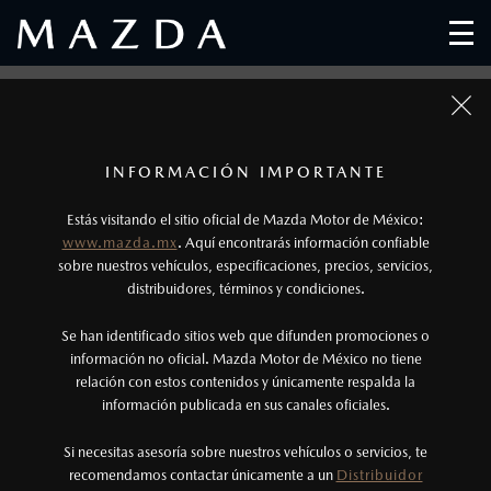
DISTRIBUIDORES MAZDA
1
Todas las imágenes del sitio son meramente ilustrativas.
Los precios y especificaciones indicados en esta
INFORMACIÓN IMPORTANTE
página son al menudeo, sugeridos por el
Estás visitando el sitio oficial de Mazda Motor de México:
fabricante, en moneda de los Estados Unidos
www.mazda.mx
. Aquí encontrarás información confiable
Mexicanos, incluyen: I.V.A., e I.S.A.N., y
sobre nuestros vehículos, especificaciones, precios, servicios,
distribuidores, términos y condiciones.
pueden cambiar sin previo aviso, no incluyen:
tenencias, placas, accesorios, seguro y gastos
Se han identificado sitios web que difunden promociones o
administrativos. Mazda de México, se reserva el
información no oficial. Mazda Motor de México no tiene
relación con estos contenidos y únicamente respalda la
derecho de modificar las especificaciones y los
información publicada en sus canales oficiales.
precios de sus productos, sin aviso previo al
consumidor.
Si necesitas asesoría sobre nuestros vehículos o servicios, te
recomendamos contactar únicamente a un
Distribuidor