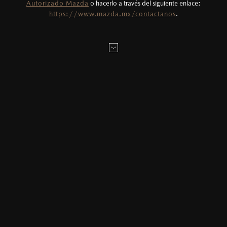
Autorizado Mazda
o hacerlo a través del siguiente enlace:
Todas las imágenes del sitio son meramente
https://www.mazda.mx/contactanos
.
ilustrativas.
Encuentra tu distribuidor
CONOCE MÁS