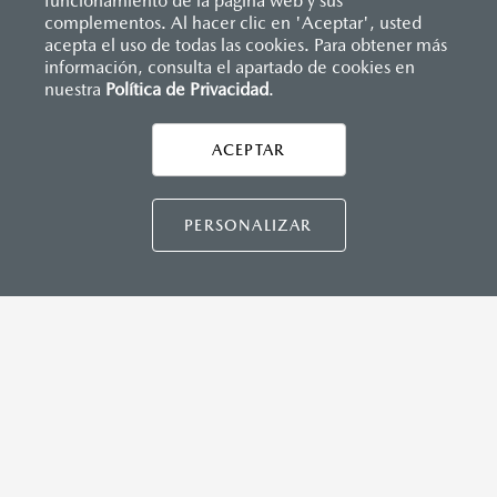
funcionamiento de la página web y sus
complementos. Al hacer clic en 'Aceptar', usted
acepta el uso de todas las cookies. Para obtener más
información, consulta el apartado de cookies en
nuestra
Política de Privacidad
.
AYUDA Y SOPORTE
Asistencia vial
ACEPTAR
CONTÁCTANOS
Manuales del propietario
Preguntas frecuentes
PERSONALIZAR
Mapa de sitio
DISTRIBUIDORES MAZDA
NUESTRAS POLÍTICAS
COMUNIDAD MAZDA