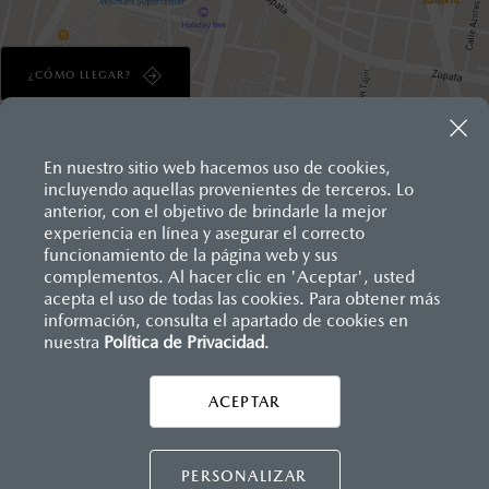
¿CÓMO LLEGAR?
En nuestro sitio web hacemos uso de cookies,
Inicio
incluyendo aquellas provenientes de terceros. Lo
Distribuidores
Mazda Del Valle
anterior, con el objetivo de brindarle la mejor
experiencia en línea y asegurar el correcto
funcionamiento de la página web y sus
LEGALES
complementos. Al hacer clic en 'Aceptar', usted
acepta el uso de todas las cookies. Para obtener más
información, consulta el apartado de cookies en
nuestra
Política de Privacidad
.
CONTÁCTANOS
ACEPTAR
CONTÁCTANOS
TÉRMINOS Y CONDICIONES
PERSONALIZAR
CONTACTO