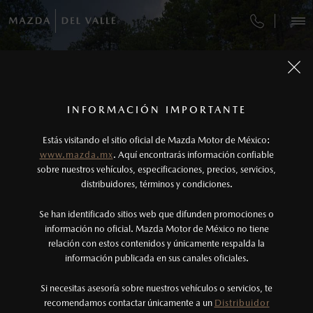
OPTIMIZA TU TIEMPO, RESERVA Y PAGA EN
IMPARABLE EN CUALQUIER TERRENO
LA POSIBILIDAD DE TENERLO TODO
AUDAZ POR NATURALEZA
TOTALMENTE NUEVA
VEHÍCULOS
LÍNEA
MAZDA CX-90 PHEV
MAZDA CX-50 2027
MAZDA BT-50 2026
MAZDA CX-5 2026
CITA DE SERVICIO
AUTOS
SUVS
HÍBRIDOS
PICKUPS
ROA
2027
¿CÓMO COMPRAR MI MAZDA?
SERVICIOS Y MANTENIMIENTO
1
Todas las imágenes del sitio son meramente ilustrativas.
Los precios y especificaciones indicados en esta
INFORMACIÓN IMPORTANTE
DESCÚBRELA
DESCÚBRELA
DESCÚBRELA
INFORMACIÓN DE COMPRA
AGENDAR
página son al menudeo, sugeridos por el
FINANCIAMIENTO
MANTENIMIENTO MAZDA BT-50
DESCÚBRELA
Estás visitando el sitio oficial de Mazda Motor de México:
fabricante, en moneda de los Estados Unidos
www.mazda.mx
. Aquí encontrarás información confiable
MAZDA2 SEDÁN
2026
NOSOTROS
Mexicanos, incluyen: I.V.A., e I.S.A.N., y
sobre nuestros vehículos, especificaciones, precios, servicios,
$301,900
COTIZA TU MAZDA
1
DESDE
SERVICIO EXPRESS
distribuidores, términos y condiciones.
pueden cambiar sin previo aviso, no incluyen:
tenencias, placas, accesorios, seguro y gastos
SERVICIOS
Se han identificado sitios web que difunden promociones o
GARANTÍA
administrativos. Mazda de México, se reserva el
información no oficial. Mazda Motor de México no tiene
relación con estos contenidos y únicamente respalda la
derecho de modificar las especificaciones y los
COLLISION CENTER BUENAVISTA
información publicada en sus canales oficiales.
(55)5623-6596
precios de sus productos, sin aviso previo al
consumidor.
Si necesitas asesoría sobre nuestros vehículos o servicios, te
CITA DE SERVICIO
AGENDAR CITA
recomendamos contactar únicamente a un
Distribuidor