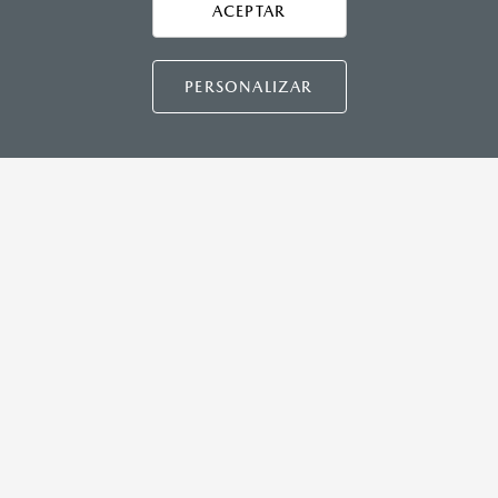
ACEPTAR
CONTÁCTANOS
Manuales del propietario
Preguntas frecuentes
PERSONALIZAR
Mapa de sitio
DISTRIBUIDORES MAZDA
NUESTRAS POLÍTICAS
COMUNIDAD MAZDA
CONTÁCTANOS