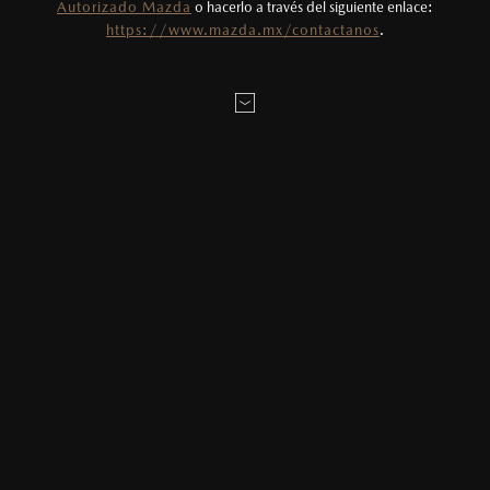
Autorizado Mazda
o hacerlo a través del siguiente enlace:
Todas las imágenes del sitio son meramente
https://www.mazda.mx/contactanos
.
ilustrativas.