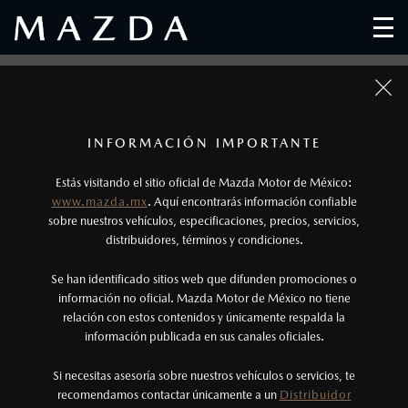
Localiza un distribuidor Mazda
Descubre la amplia red de agencias de autos Mazda en
México y disfruta la experiencia que sólo Mazda puede
1
Todas las imágenes del sitio son meramente ilustrativas.
Los precios y especificaciones indicados en esta
INFORMACIÓN IMPORTANTE
ofrecerte.
página son al menudeo, sugeridos por el
Estás visitando el sitio oficial de Mazda Motor de México:
fabricante, en moneda de los Estados Unidos
www.mazda.mx
. Aquí encontrarás información confiable
Mexicanos, incluyen: I.V.A., e I.S.A.N., y
sobre nuestros vehículos, especificaciones, precios, servicios,
distribuidores, términos y condiciones.
pueden cambiar sin previo aviso, no incluyen:
Realiza una búsqueda
tenencias, placas, accesorios, seguro y gastos
Se han identificado sitios web que difunden promociones o
administrativos. Mazda de México, se reserva el
información no oficial. Mazda Motor de México no tiene
relación con estos contenidos y únicamente respalda la
derecho de modificar las especificaciones y los
información publicada en sus canales oficiales.
precios de sus productos, sin aviso previo al
consumidor.
Si necesitas asesoría sobre nuestros vehículos o servicios, te
recomendamos contactar únicamente a un
Distribuidor