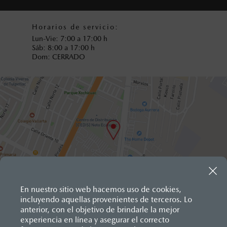
Dom: 11:00 a 17:00 h
9
2
7
Horarios de servicio:
3
4
Lun-Vie: 7:00 a 17:00 h
Sáb: 8:00 a 17:00 h
4
1
Dom: CERRADO
6
8
7
5
8
2
9
9
1
6
2
3
¿CÓMO LLEGAR?
En nuestro sitio web hacemos uso de cookies,
incluyendo aquellas provenientes de terceros. Lo
3
0
anterior, con el objetivo de brindarle la mejor
Inicio
Distribuidores
Mazda Ecatepec
experiencia en línea y asegurar el correcto
4
7