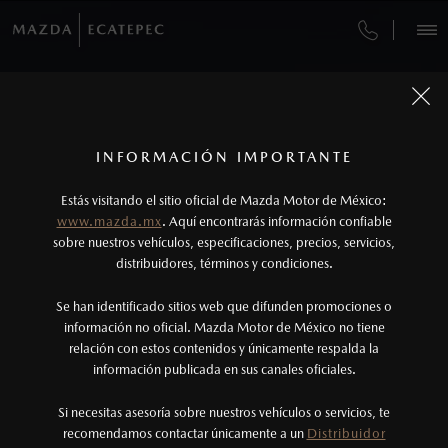
OPTIMIZA TU TIEMPO, RESERVA Y PAGA EN
IMPARABLE EN CUALQUIER TERRENO
LA POSIBILIDAD DE TENERLO TODO
AUDAZ POR NATURALEZA
TOTALMENTE NUEVA
VEHÍCULOS
LÍNEA
MAZDA CX-90 PHEV
MAZDA CX-50 2027
MAZDA BT-50 2026
MAZDA CX-5 2026
CITA DE SERVICIO
AUTOS
SUVS
HÍBRIDOS
PICKUPS
ROA
2027
¿CÓMO COMPRAR MI MAZDA?
SERVICIOS Y MANTENIMIENTO
1
Foto de interiores no corresponde al interior de la CX-9
Los precios y especificaciones indicados en esta
INFORMACIÓN IMPORTANTE
DESCÚBRELA
DESCÚBRELA
DESCÚBRELA
INFORMACIÓN DE COMPRA
AGENDAR
página son al menudeo, sugeridos por el
FINANCIAMIENTO
MANTENIMIENTO MAZDA BT-50
DESCÚBRELA
Estás visitando el sitio oficial de Mazda Motor de México:
fabricante, en moneda de los Estados Unidos
www.mazda.mx
. Aquí encontrarás información confiable
MAZDA2 SEDÁN
2026
NOSOTROS
Mexicanos, incluyen: I.V.A., e I.S.A.N., y
sobre nuestros vehículos, especificaciones, precios, servicios,
$301,900
COTIZA TU MAZDA
1
DESDE
SERVICIO EXPRESS
distribuidores, términos y condiciones.
pueden cambiar sin previo aviso, no incluyen:
tenencias, placas, accesorios, seguro y gastos
SERVICIOS
Se han identificado sitios web que difunden promociones o
GARANTÍA
administrativos. Mazda de México, se reserva el
información no oficial. Mazda Motor de México no tiene
relación con estos contenidos y únicamente respalda la
derecho de modificar las especificaciones y los
CITA DE SERVICIO
información publicada en sus canales oficiales.
(55) 9020-5791
precios de sus productos, sin aviso previo al
consumidor.
Si necesitas asesoría sobre nuestros vehículos o servicios, te
AGENDAR CITA
recomendamos contactar únicamente a un
Distribuidor