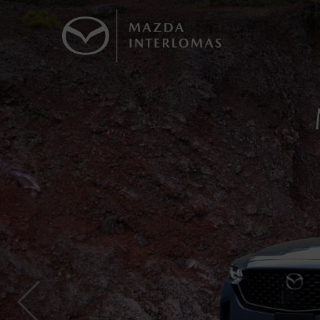
1
MA
Todas las imágenes del sitio son meramente ilustrativas.
Los precios y especificaciones indicados 
I.S.A.N., y pueden cambiar sin previo avis
modificar las especificaciones y los precio
Todas las imágenes del sitio son meramente ilustrativas.