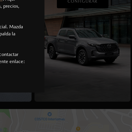
BA
CONFIGURAR
, precios,
cial. Mazda
palda la
contactar
iente enlace: