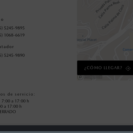
io
5) 5245-9895
5) 1068-6619
tador
5) 5245-9890
¿CÓMO LLEGAR?
os de servicio:
: 7:00 a 17:00 h
00 a 17:00 h
CERRADO