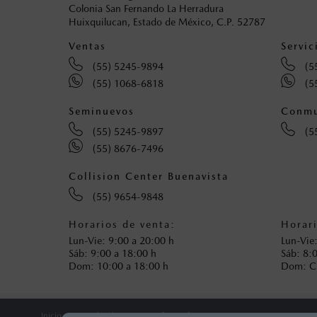
Colonia San Fernando La Herradura
Huixquilucan, Estado de México, C.P. 52787
Ventas
Servic
(55) 5245-9894
(5
(55) 1068-6818
(5
Seminuevos
Conmu
(55) 5245-9897
(5
(55) 8676-7496
Collision Center Buenavista
(55) 9654-9848
Horarios de venta:
Horari
Lun-Vie: 9:00 a 20:00 h
Lun-Vie
Sáb: 9:00 a 18:00 h
Sáb: 8:
Dom: 10:00 a 18:00 h
Dom: 
Inicio
Distribuidores
Mazda Interlomas