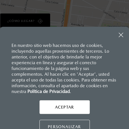
¿CÓMO LLEGAR?
En nuestro sitio web hacemos uso de cookies,
Inicio
incluyendo aquellas provenientes de terceros. Lo
Distribuidores
Mazda Churubusco
anterior, con el objetivo de brindarle la mejor
experiencia en línea y asegurar el correcto
funcionamiento de la página web y sus
LEGALES
complementos. Al hacer clic en 'Aceptar', usted
acepta el uso de todas las cookies. Para obtener más
información, consulta el apartado de cookies en
nuestra
Política de Privacidad
.
CONTÁCTANOS
ACEPTAR
CONTÁCTANOS
TÉRMINOS Y CONDICIONES
PERSONALIZAR