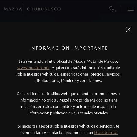
OPTIMIZA TU TIEMPO, RESERVA Y PAGA EN
IMPARABLE EN CUALQUIER TERRENO
LA POSIBILIDAD DE TENERLO TODO
AUDAZ POR NATURALEZA
TOTALMENTE NUEVA
VEHÍCULOS
LÍNEA
MAZDA CX-90 PHEV
MAZDA CX-50 2027
MAZDA BT-50 2026
MAZDA CX-5 2026
CITA DE SERVICIO
AUTOS
SUVS
HÍBRIDOS
PICKUPS
ROA
2027
¿CÓMO COMPRAR MI MAZDA?
SERVICIOS Y MANTENIMIENTO
1
Todas las imágenes del sitio son meramente ilustrativas.
Los precios y especificaciones indicados en esta
INFORMACIÓN IMPORTANTE
DESCÚBRELA
DESCÚBRELA
DESCÚBRELA
INFORMACIÓN DE COMPRA
AGENDAR
página son al menudeo, sugeridos por el
FINANCIAMIENTO
MANTENIMIENTO MAZDA BT-50
DESCÚBRELA
Estás visitando el sitio oficial de Mazda Motor de México:
fabricante, en moneda de los Estados Unidos
www.mazda.mx
. Aquí encontrarás información confiable
MAZDA2 SEDÁN
2026
NOSOTROS
Mexicanos, incluyen: I.V.A., e I.S.A.N., y
sobre nuestros vehículos, especificaciones, precios, servicios,
$301,900
COTIZA TU MAZDA
1
DESDE
SERVICIO EXPRESS
distribuidores, términos y condiciones.
pueden cambiar sin previo aviso, no incluyen:
tenencias, placas, accesorios, seguro y gastos
SERVICIOS
Se han identificado sitios web que difunden promociones o
GARANTÍA
administrativos. Mazda de México, se reserva el
información no oficial. Mazda Motor de México no tiene
relación con estos contenidos y únicamente respalda la
derecho de modificar las especificaciones y los
COLLISION CENTER CHURUBUSCO
información publicada en sus canales oficiales.
(55)5803-5100
precios de sus productos, sin aviso previo al
consumidor.
Si necesitas asesoría sobre nuestros vehículos o servicios, te
CITA DE SERVICIO
AGENDAR CITA
recomendamos contactar únicamente a un
Distribuidor