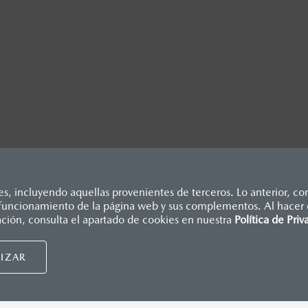
, incluyendo aquellas provenientes de terceros. Lo anterior, con
o funcionamiento de la página web y sus complementos. Al hacer c
dicados en esta página son al menudeo, sugeridos por el fabrican
ación, consulta el apartado de cookies en nuestra
Política de Priv
., e I.S.A.N., y pueden cambiar sin previo aviso, no incluyen: te
Mazda de México, se reserva el derecho de modificar las especific
UIDORES MAZDA
NUESTRAS POLÍTICAS
IZAR
nsumidor.
tu distribuidor
Términos y condiciones
cita de servicio
Política de privacidad