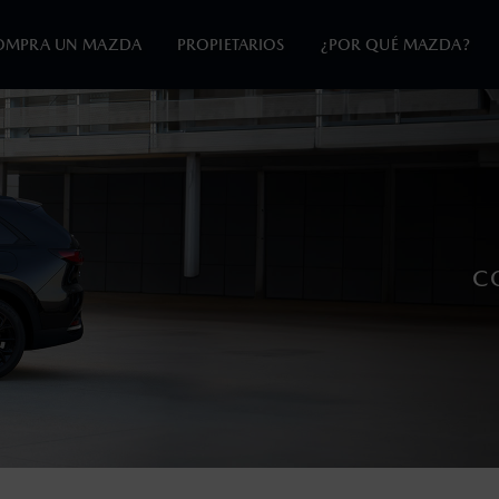
OMPRA UN MAZDA
PROPIETARIOS
¿POR QUÉ MAZDA?
en esta página son al menudeo, sugeridos por el fabricante, en m
o, no incluyen: tenencias, placas, accesorios, seguro y gastos ad
s de sus productos, sin aviso previo al consumidor.
C