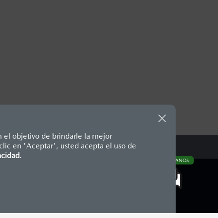
 el objetivo de brindarle la mejor
lic en 'Aceptar', usted acepta el uso de
te, en moneda de los Estados
acidad
.
CONTÁCTANOS
nencias, placas, accesorios,
aciones y los precios de sus
COMUNIDAD MAZDA
Blog Mazda
Newsroom