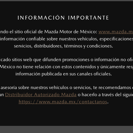
INFORMACIÓN IMPORTANTE
tando el sitio oficial de Mazda Motor de México:
www.mazda.m
información confiable sobre nuestros vehículos, especificaciones
servicios, distribuidores, términos y condiciones.
ficado sitios web que difunden promociones o información no ofi
Newsroom
Mazda Stori
México no tiene relación con estos contenidos y únicamente res
información publicada en sus canales oficiales.
CONOCE MÁS
CONOCE MÁ
s asesoría sobre nuestros vehículos o servicios, te recomendamos 
 un
Distribuidor Autorizado Mazda
o hacerlo a través del sigu
https://www.mazda.mx/contactanos
.