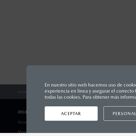
En nuestro sitio web hacemos uso de cookies
experiencia en línea y asegurar el correct
Inicio
Comunidad Mazda
Los precios y especificaciones in
todas las cookies. Para obtener más inform
1
Unidos Mexicanos, incluyen: I.V.A
seguro y gastos administrativos. 
AYUDA Y SOPORTE
DISTRIB
ACEPTAR
PERSONAL
productos, sin aviso previo al co
Asistencia vial
Encuentra 
Manuales del propietario
Agenda tu 