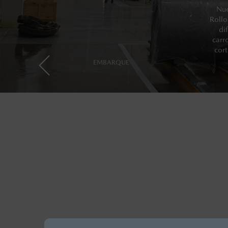
Nue
Rollo
di
carr
cort
EMBARQUE