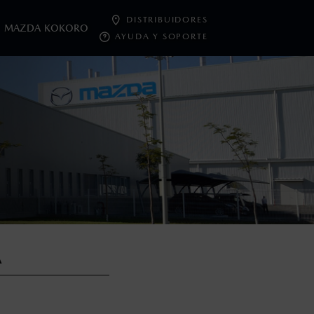
DISTRIBUIDORES
MAZDA KOKORO
AYUDA Y SOPORTE
oneda de los Estados Unidos Mexicanos, incluyen: I.V.A., e
ministrativos. Mazda de México, se reserva el derecho de
A