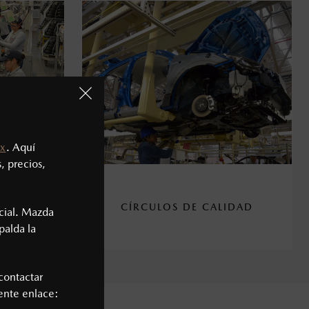
x
. Aquí
, precios,
KURI-
CÍRCULOS DE CALIDAD
cial. Mazda
palda la
contactar
iente enlace:
NCA