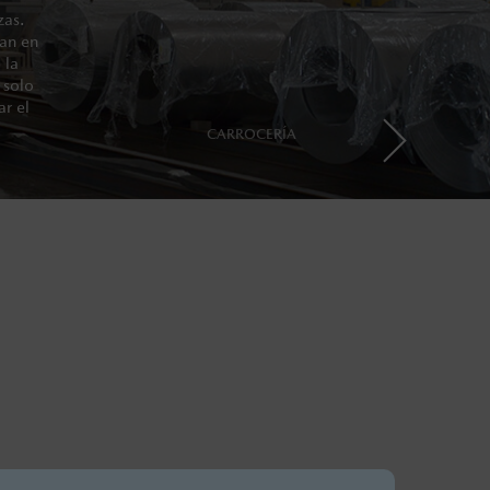
zas.
nan en
 la
 solo
ar el
CARROCERÍA