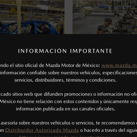
INFORMACIÓN IMPORTANTE
tando el sitio oficial de Mazda Motor de México:
www.mazda.m
información confiable sobre nuestros vehículos, especificaciones
servicios, distribuidores, términos y condiciones.
KAIZEN
EXPOSICIÓN KARA
ficado sitios web que difunden promociones o información no ofi
KAIZEN
México no tiene relación con estos contenidos y únicamente res
información publicada en sus canales oficiales.
s asesoría sobre nuestros vehículos o servicios, te recomendamos 
 un
Distribuidor Autorizado Mazda
o hacerlo a través del sigu
HÍCULOS CON SELLO SALAMA