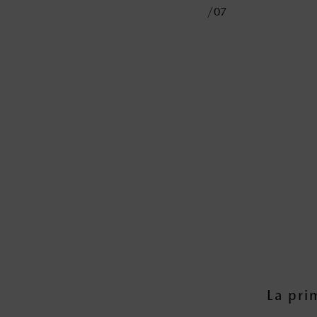
/07
on el sello Salamanca
La pri