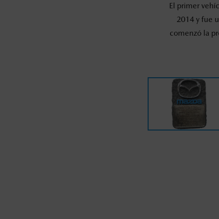
ta comenzó la producción de Mazda CX-3, siendo
El primer vehí
reto cumplido.
2014 y fue 
comenzó la pr