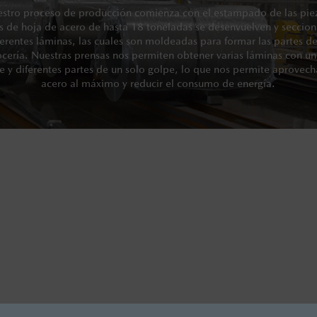
stro proceso de producción comienza con el estampado de las pie
s de hoja de acero de hasta 18 toneladas se desenvuelven y seccio
ferentes láminas, las cuales son moldeadas para formar las partes de
ocería. Nuestras prensas nos permiten obtener varias láminas con un
e y diferentes partes de un solo golpe, lo que nos permite aprovech
acero al máximo y reducir el consumo de energía.