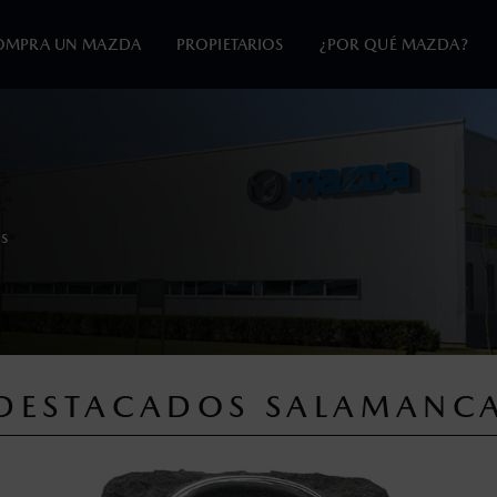
OMPRA UN MAZDA
PROPIETARIOS
¿POR QUÉ MAZDA?
a.
en esta página son al menudeo, sugeridos por el fabricante, en m
s
o, no incluyen: tenencias, placas, accesorios, seguro y gastos ad
s de sus productos, sin aviso previo al consumidor.
DESTACADOS SALAMANC