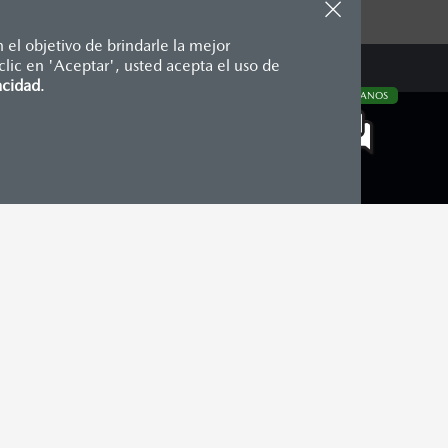
 el objetivo de brindarle la mejor
lic en 'Aceptar', usted acepta el uso de
te, en moneda de los Estados
acidad
.
CONTÁCTANOS
nencias, placas, accesorios,
aciones y los precios de sus
COMUNIDAD MAZDA
Blog Mazda
Newsroom
Mazda Stories
Momentos Mazda
CONTÁCTANOS