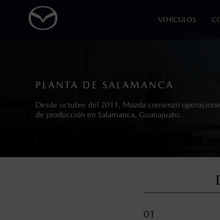
VEHÍCULOS
C
1
Todas las imágenes del sitio son meramente ilustrativas.
Que no necesiten de servicio de hojalaterí
PLANTA DE SALAMANCA
2
Los precios y especificaciones indicados 
Desde octubre del 2011, Mazda comenzó operacione
de producción en Salamanca, Guanajuato.
I.S.A.N., y pueden cambiar sin previo avis
modificar las especificaciones y los precio
Todas las imágenes del sitio son meramente ilustrativas.
01