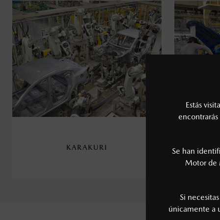
Estás visi
encontrarás 
KARAKURI
Se han identi
Motor de 
Si necesita
únicamente a
VE