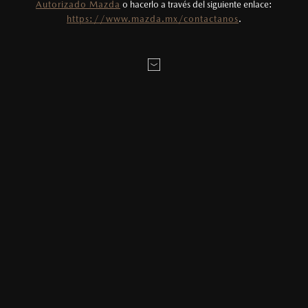
Autorizado Mazda
o hacerlo a través del siguiente enlace:
Todas las imágenes del sitio son meramente
https://www.mazda.mx/contactanos
.
DATOS DEL VEHÍCULO
ilustrativas.