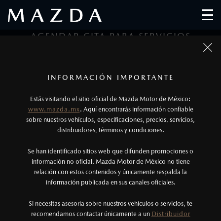
AGENDAR CITA PARA SERVICIOS
1
2
3
1
Todas las imágenes del sitio son meramente ilustrativas.
Los precios y especificaciones indicados en esta
INFORMACIÓN IMPORTANTE
Tipo de Servicio
Datos Personales
Datos de Cita
página son al menudeo, sugeridos por el
Estás visitando el sitio oficial de Mazda Motor de México:
fabricante, en moneda de los Estados Unidos
www.mazda.mx
. Aquí encontrarás información confiable
DATOS DEL SERVICIO
Mexicanos, incluyen: I.V.A., e I.S.A.N., y
sobre nuestros vehículos, especificaciones, precios, servicios,
distribuidores, términos y condiciones.
pueden cambiar sin previo aviso, no incluyen:
tenencias, placas, accesorios, seguro y gastos
Se han identificado sitios web que difunden promociones o
administrativos. Mazda de México, se reserva el
información no oficial. Mazda Motor de México no tiene
Vamos a tu domicilio, recogemos tu Mazda y lo
relación con estos contenidos y únicamente respalda la
derecho de modificar las especificaciones y los
devolvemos listo para ti. Este servicio está
información publicada en sus canales oficiales.
precios de sus productos, sin aviso previo al
disponible únicamente si te encuentras a 10 km
consumidor.
o menos del Distribuidor.
Si necesitas asesoría sobre nuestros vehículos o servicios, te
recomendamos contactar únicamente a un
Distribuidor