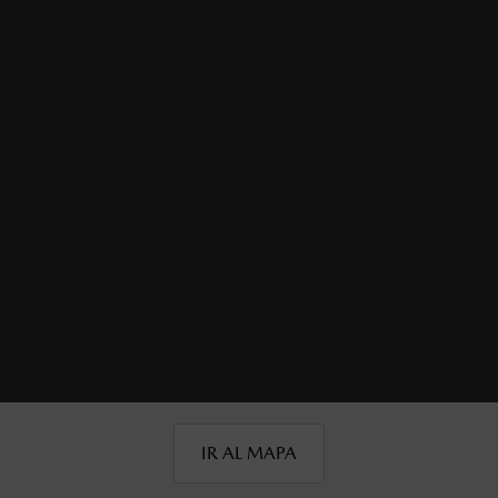
LOCALIZA TU DISTRIBUIDOR
Recibe atención personalizada con un Distribuidor
Autorizado Mazda.
IR AL MAPA