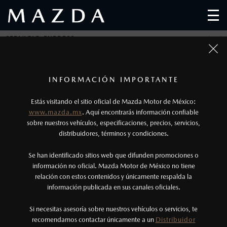
SERVICIO EXPRESS
SERVICIO EXPRESS
1
Todas las imágenes del sitio son meramente ilustrativas.
Los precios y especificaciones indicados en esta
INFORMACIÓN IMPORTANTE
página son al menudeo, sugeridos por el
Estás visitando el sitio oficial de Mazda Motor de México:
fabricante, en moneda de los Estados Unidos
www.mazda.mx
. Aquí encontrarás información confiable
Mexicanos, incluyen: I.V.A., e I.S.A.N., y
sobre nuestros vehículos, especificaciones, precios, servicios,
distribuidores, términos y condiciones.
pueden cambiar sin previo aviso, no incluyen:
tenencias, placas, accesorios, seguro y gastos
Se han identificado sitios web que difunden promociones o
administrativos. Mazda de México, se reserva el
información no oficial. Mazda Motor de México no tiene
relación con estos contenidos y únicamente respalda la
derecho de modificar las especificaciones y los
información publicada en sus canales oficiales.
precios de sus productos, sin aviso previo al
consumidor.
Si necesitas asesoría sobre nuestros vehículos o servicios, te
En máximo 45 minutos, tu Mazda recibirá el
Servicio
recomendamos contactar únicamente a un
Distribuidor
de Mantenimiento Programado correspondiente
.