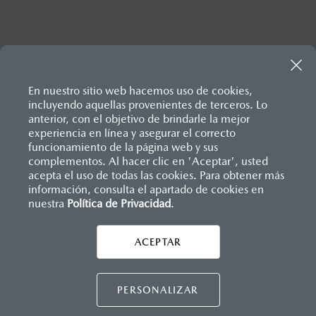
Inicio
Propietarios
Servicios exclusivos
Servicio Express
En nuestro sitio web hacemos uso de cookies,
incluyendo aquellas provenientes de terceros. Lo
anterior, con el objetivo de brindarle la mejor
experiencia en línea y asegurar el correcto
funcionamiento de la página web y sus
complementos. Al hacer clic en 'Aceptar', usted
acepta el uso de todas las cookies. Para obtener más
información, consulta el apartado de cookies en
nuestra
Política de Privacidad
.
AYUDA Y SOPORTE
Asistencia vial
ACEPTAR
CONTÁCTANOS
Manuales del propietario
Preguntas frecuentes
PERSONALIZAR
Mapa de sitio