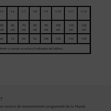
S 5
S 6
S 7
S 8
S 9
S 10
S 11
S 12
50
60
70
80
90
100
110
120
mil
mil
mil
mil
mil
mil
mil
mil
60
72
84
96
108
120
132
144
cliente o cuando se active el indicador del tablero.
?
óximo servicio de mantenimiento programado de tu Mazda.