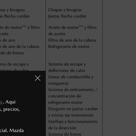
as y bisagras
Chapas y bisagras
as flecha cardán
Juntas flecha cardán
te de motor*** y filtro
Aceite de motor*** y filtro
ceite
de aceite
o de aire
Filtro de aire de la cabina
ro de aire de la cabina
Refrigerante de motor
ido de frenos
ema de escape y
Sistema de escape y
ectores de calor
deflectores de calor
eas de combustible y
Líneas de combustible y
gueras
mangueras
ema de enfriamiento /
Sistema de enfriamiento /
entración de
concentración de
x
. Aquí
igerante motor
refrigerante motor
, precios,
aste en juntas cardán
Desgaste en juntas cardán
trías eje transmisión
y estrías eje transmisión
llaje y funcionamiento
Varillaje y funcionamiento
a dirección
de la dirección
cial. Mazda
ema de frenos
Sistema de frenos