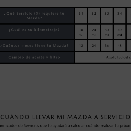
¿Qué Servicio (S) requiere tu
S 1
S 2
S 3
S 4
Mazda?
¿Cuál es su kilometraje?
10
20
30
40
mil
mil
mil
mil
¿Cuántos meses tiene tu Mazda?
12
24
36
48
Cambio de aceite y filtro
A solicitud del 
¿CUÁNDO LLEVAR MI MAZDA A SERVICIO
anificador de Servicio, que te ayudará a calcular cuándo realizar tu pr