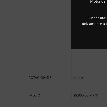
Motor de 
Si necesita
Suspensión delantera 
únicamente a
trasera
Ballestas y resortes de
compresión
Tensión de bandas
Presión de llantas / aj
ROTACIÓN DE
Llantas
PRECIO
$5,900.00 MXN*