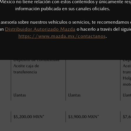
México no tiene relación con estos contenidos y únicamente res
Líneas de frenos y
Lín
información publicada en sus canales oficiales.
mangueras
man
Niveles / Rellenar
Nive
s asesoría sobre nuestros vehículos o servicios, te recomendamos 
y
Suspensión delantera y
Suspensión delantera y
Susp
 un
Distribuidor Autorizado Mazda
o hacerlo a través del sigu
trasera
trasera
tras
Ballestas y resortes de
Ballestas y resortes de
Ball
https://www.mazda.mx/contactanos
.
compresión
compresión
com
Tensión de bandas
Tensión de bandas
Tens
ustar
Presión de llantas / ajustar
Presión de llantas / ajustar
Pres
Depósito de combustible
Depó
Aceite caja de
Acei
transferencia
tran
Holg
mot
Llantas
Llantas
Llan
$5,200.00 MXN*
$3,900.00 MXN*
$7,