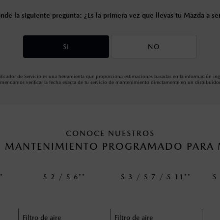
de la siguiente pregunta: ¿Es la primera vez que llevas tu Mazda a se
SI
NO
nificador de Servicio es una herramienta que proporciona estimaciones basadas en la información ing
comendamos verificar la fecha exacta de tu servicio de mantenimiento directamente en un distribuid
CONOCE NUESTROS
DE MANTENIMIENTO PROGRAMADO PARA 
**
S 2 / S 6**
S 3 / S 7 / S 11**
S
Filtro de aire
Filtro de aire