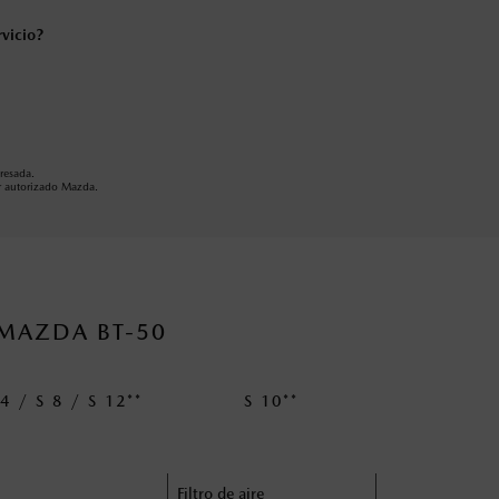
rvicio?
resada.
or autorizado Mazda.
MAZDA BT-50
 4 / S 8 / S 12**
S 10**
Filtro de aire