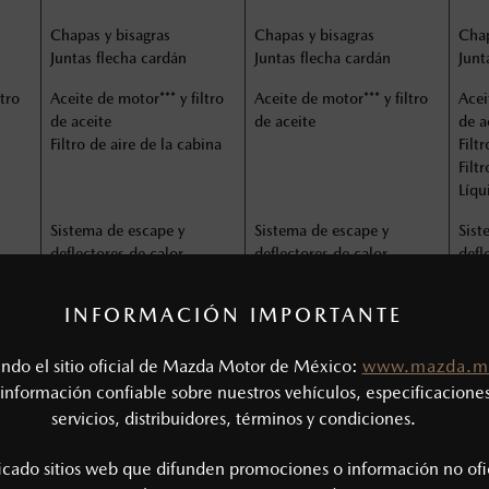
Chapas y bisagras
Chapas y bisagras
Chap
Juntas flecha cardán
Juntas flecha cardán
Junt
ltro
Aceite de motor*** y filtro
Aceite de motor*** y filtro
Acei
de aceite
de aceite
de a
Filtro de aire de la cabina
Filtr
Filt
Líqu
Sistema de escape y
Sistema de escape y
Sist
deflectores de calor
deflectores de calor
defl
 y
Líneas de combustible y
Líneas de combustible y
Lín
mangueras
mangueras
man
INFORMACIÓN IMPORTANTE
to /
Sistema de enfriamiento /
Sistema de enfriamiento /
Sist
concentración de
concentración de
conc
tando el sitio oficial de Mazda Motor de México:
www.mazda.m
refrigerante motor
refrigerante motor
refr
rdán
información confiable sobre nuestros vehículos, especificaciones
Desgaste en juntas cardán
Desgaste en juntas cardán
Desg
ón
y estrías eje transmisión
y estrías eje transmisión
y es
servicios, distribuidores, términos y condiciones.
ento
Varillaje y funcionamiento
Varillaje y funcionamiento
Vari
de la dirección
de la dirección
de l
ficado sitios web que difunden promociones o información no ofi
Sistema de frenos
Sistema de frenos
Sist