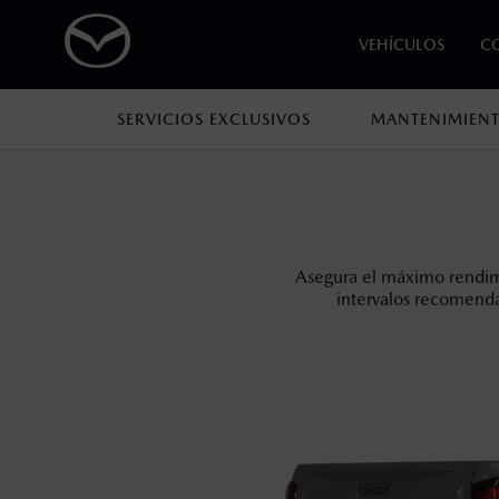
VEHÍCULOS
C
SERVICIOS EXCLUSIVOS
MANTENIMIEN
1
Todas las imágenes del sitio son meramente ilustrativas.
Los precios y especificaciones indicados 
I.S.A.N., y pueden cambiar sin previo avis
modificar las especificaciones y los precio
Asegura el máximo rendim
Todas las imágenes del sitio son meramente ilustrativas.
intervalos recomenda