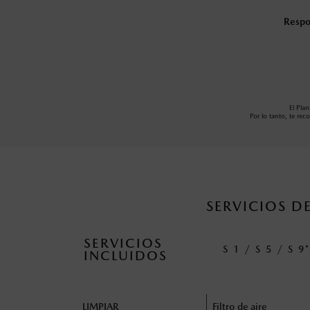
Respon
El Pla
Por lo tanto, te re
SERVICIOS 
SERVICIOS
S 1 / S 5 / S 9
INCLUIDOS
LIMPIAR
Filtro de aire