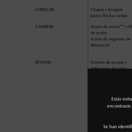
LUBRICAR
Chapas y bisagras
Juntas flecha cardán
CAMBIAR
Aceite de motor*** y fi
de aceite
Aceite de engranes de
diferencial
REVISAR
Sistema de escape y
deflectores de calor
Líneas de combustible
mangueras
Sistema de enfriamien
concentración de
Estás visi
refrigerante motor
Desgaste en juntas ca
encontrarás 
y estrías eje transmisi
Varillaje y funcionami
de la dirección
Se han identi
Sistema de frenos