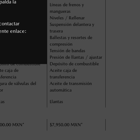
palda la
eas de frenos y
Líneas de frenos y
gueras
mangueras
les / Rellenar
Niveles / Rellenar
contactar
ensión delantera y
Suspensión delantera y
iente enlace:
era
trasera
estas y resortes de
Ballestas y resortes de
presión
compresión
ión de bandas
Tensión de bandas
ión de llantas / ajustar
Presión de llantas / ajustar
sito de combustible
Depósito de combustible
te caja de
Aceite caja de
sferencia
transferencia
ura de válvulas del
Aceite de transmisión
or
automática
tas
Llantas
600.00 MXN*
$7,950.00 MXN*