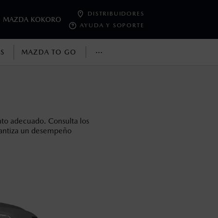
DISTRIBUIDORES
MAZDA KOKORO
AYUDA Y SOPORTE
···
SS
MAZDA TO GO
oneda de los Estados Unidos Mexicanos, incluyen: I.V.A., e
ministrativos. Mazda de México, se reserva el derecho de
to adecuado. Consulta los
arantiza un desempeño