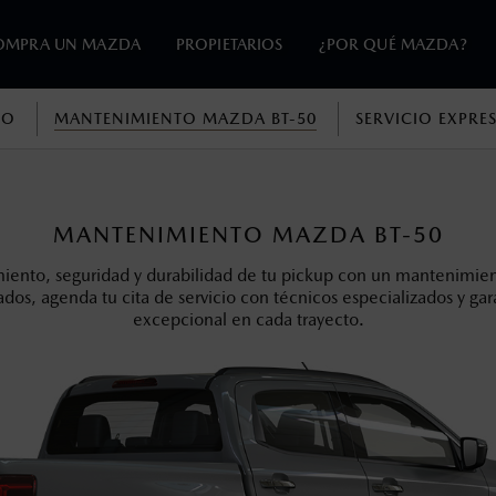
OMPRA UN MAZDA
PROPIETARIOS
¿POR QUÉ MAZDA?
TO
MANTENIMIENTO MAZDA BT-50
SERVICIO EXPRE
en esta página son al menudeo, sugeridos por el fabricante, en m
o, no incluyen: tenencias, placas, accesorios, seguro y gastos ad
MANTENIMIENTO MAZDA BT-50
s de sus productos, sin aviso previo al consumidor.
iento, seguridad y durabilidad de tu pickup con un mantenimien
dos, agenda tu cita de servicio con técnicos especializados y g
excepcional en cada trayecto.