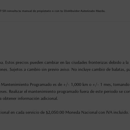
BT-50 consulta tu manual de propietario o con tu Distribuidor Autorizado Mazda.
. Estos precios pueden cambiar en las ciudades fronterizas debido a la d
es. Sujetos a cambio sin previo aviso. No incluye cambio de balatas, past
o de Mantenimiento Programado es de +/- 1,000 km
o +/- 1 mes
, tomando 
eses. Realizar el mantenimiento programado fuera de este periodo se c
 obtener información adicional.
dicional en cada servicio de $2,050.00 Moneda Nacional con IVA incluido.