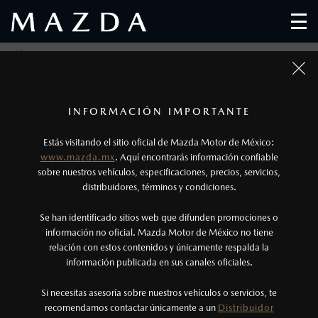
MAZDA APRUEBA SU SISTEMA DE CAPTURA DE CO₂
1
Los precios y especificaciones indicados en esta
INFORMACIÓN IMPORTANTE
página son al menudeo, sugeridos por el
Estás visitando el sitio oficial de Mazda Motor de México:
fabricante, en moneda de los Estados Unidos
www.mazda.mx
. Aquí encontrarás información confiable
Mexicanos, incluyen: I.V.A., e I.S.A.N., y
sobre nuestros vehículos, especificaciones, precios, servicios,
distribuidores, términos y condiciones.
pueden cambiar sin previo aviso, no incluyen:
tenencias, placas, accesorios, seguro y gastos
Se han identificado sitios web que difunden promociones o
administrativos. Mazda de México, se reserva el
información no oficial. Mazda Motor de México no tiene
relación con estos contenidos y únicamente respalda la
derecho de modificar las especificaciones y los
información publicada en sus canales oficiales.
precios de sus productos, sin aviso previo al
consumidor.
Si necesitas asesoría sobre nuestros vehículos o servicios, te
recomendamos contactar únicamente a un
Distribuidor