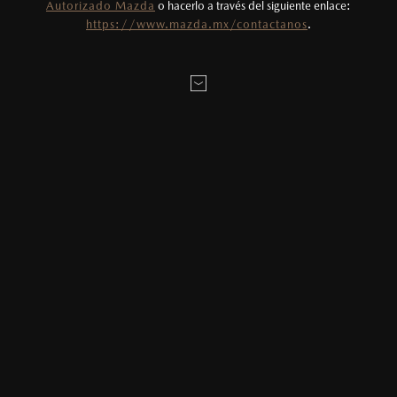
Autorizado Mazda
o hacerlo a través del siguiente enlace:
https://www.mazda.mx/contactanos
.
MAZDA APRUEBA SU SISTEMA DE
CAPTURA DE CO₂
Así avanza la apuesta sustentable de Mazda.
09/06/2026
Compartir en:
Mazda Motor Corporation realizó una prueba de su sistema de
captura de dióxido de carbono (CO₂) llamado Mazda Mobile
Carbon Capture, durante la tercera ronda de la Super Taikyu Series
2026, celebrada del 5 al 7 de junio de 2026. Durante la prueba,
Mazda demostró que el sistema puede almacenar el CO₂ desechado
de la conducción del vehículo, lo que supone un avance hacia la