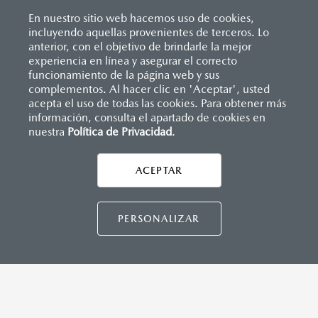
Inicio
Comunidad Mazda
Newsroom
Boletines informativos
En nuestro sitio web hacemos uso de cookies,
Captura de CO2
incluyendo aquellas provenientes de terceros. Lo
anterior, con el objetivo de brindarle la mejor
experiencia en línea y asegurar el correcto
funcionamiento de la página web y sus
complementos. Al hacer clic en 'Aceptar', usted
acepta el uso de todas las cookies. Para obtener más
información, consulta el apartado de cookies en
nuestra
Política de Privacidad
.
AYUDA Y SOPORTE
Asistencia vial
ACEPTAR
CONTÁCTANOS
Manuales del propietario
Preguntas frecuentes
PERSONALIZAR
Mapa de sitio
DISTRIBUIDORES MAZDA