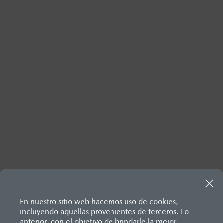
Inicio
Site Information
TyC Kizzu
En nuestro sitio web hacemos uso de cookies,
incluyendo aquellas provenientes de terceros. Lo
anterior, con el objetivo de brindarle la mejor