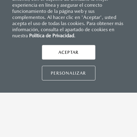
experiencia en línea y asegurar el correcto
funcionamiento de la página web y sus
complementos. Al hacer clic en 'Aceptar', usted
acepta el uso de todas las cookies. Para obtener más
información, consulta el apartado de cookies en
nuestra
Política de Privacidad
.
AYUDA Y SOPORTE
Asistencia vial
ACEPTAR
CONTÁCTANOS
Manuales del propietario
Preguntas frecuentes
PERSONALIZAR
Mapa de sitio
DISTRIBUIDORES MAZDA
NUESTRAS POLÍTICAS