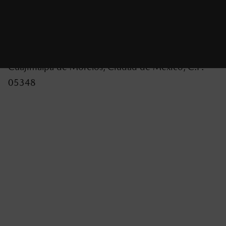
Responsable de la Dinámica: Mazda Motor de
México, S. de R.L. de C.V. con domicilio en Mario
Pani 400 PB, Col. Santa Fe Cuajimalpa, Del.
Cuajimalpa de Morelos, Ciudad de México, C.P.
05348