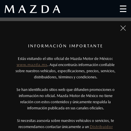
1
Fotos meramente ilustrativas. Para uso publicitario.
Los precios y especificaciones indicados en esta
INFORMACIÓN IMPORTANTE
página son al menudeo, sugeridos por el
Estás visitando el sitio oficial de Mazda Motor de México:
fabricante, en moneda de los Estados Unidos
www.mazda.mx
. Aquí encontrarás información confiable
Mexicanos, incluyen: I.V.A., e I.S.A.N., y
sobre nuestros vehículos, especificaciones, precios, servicios,
distribuidores, términos y condiciones.
pueden cambiar sin previo aviso, no incluyen:
tenencias, placas, accesorios, seguro y gastos
Se han identificado sitios web que difunden promociones o
administrativos. Mazda de México, se reserva el
información no oficial. Mazda Motor de México no tiene
relación con estos contenidos y únicamente respalda la
derecho de modificar las especificaciones y los
información publicada en sus canales oficiales.
precios de sus productos, sin aviso previo al
consumidor.
Si necesitas asesoría sobre nuestros vehículos o servicios, te
recomendamos contactar únicamente a un
Distribuidor