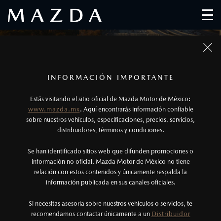
MAZDA CX-90
2024 - 2026
1
Los precios y especificaciones indicados en esta
INFORMACIÓN IMPORTANTE
página son al menudeo, sugeridos por el
Estás visitando el sitio oficial de Mazda Motor de México:
fabricante, en moneda de los Estados Unidos
www.mazda.mx
. Aquí encontrarás información confiable
Mexicanos, incluyen: I.V.A., e I.S.A.N., y
sobre nuestros vehículos, especificaciones, precios, servicios,
distribuidores, términos y condiciones.
pueden cambiar sin previo aviso, no incluyen:
tenencias, placas, accesorios, seguro y gastos
Se han identificado sitios web que difunden promociones o
administrativos. Mazda de México, se reserva el
información no oficial. Mazda Motor de México no tiene
relación con estos contenidos y únicamente respalda la
derecho de modificar las especificaciones y los
información publicada en sus canales oficiales.
precios de sus productos, sin aviso previo al
SELECCIONA OTRO VEHÍCULO MAZDA
consumidor.
Si necesitas asesoría sobre nuestros vehículos o servicios, te
recomendamos contactar únicamente a un
Distribuidor