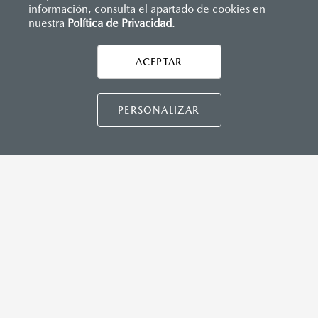
información, consulta el apartado de cookies en
nuestra
Política de Privacidad
.
AYUDA Y SOPORTE
Asistencia vial
ACEPTAR
CONTÁCTANOS
Manuales del propietario
Preguntas frecuentes
PERSONALIZAR
Mapa de sitio
DISTRIBUIDORES MAZDA
NUESTRAS POLÍTICAS
COMUNIDAD MAZDA