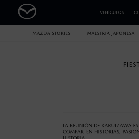
VEHÍCULOS
C
MAZDA STORIES
MAESTRÍA JAPONESA
1
Los precios y especificaciones indicados 
I.S.A.N., y pueden cambiar sin previo avis
FIE
modificar las especificaciones y los precio
LA REUNIÓN DE KARUIZAWA ES
COMPARTEN HISTORIAS, PASIO
HISTORIA.