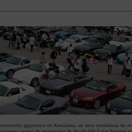
namiento gigantesco en Karuizawa, un área montañosa de resor
e reunieron cientos de propietarios de Mazda MX-5 que llegaron en 