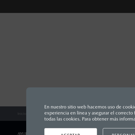
En nuestro sitio web hacemos uso de cookies
experiencia en línea y asegurar el correct
Inicio
Comunidad Mazda
Mazda Stories
Herencia
Fiesta en
Los precios y especificaciones in
todas las cookies. Para obtener más inform
1
Unidos Mexicanos, incluyen: I.V.A
seguro y gastos administrativos. 
AYUDA Y SOPORTE
DISTRIB