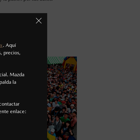
x
. Aquí
, precios,
cial. Mazda
palda la
contactar
iente enlace: