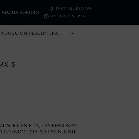
DISTRIBUIDORES
MAZDA KOKORO
AYUDA Y SOPORTE
···
NDUCCIÓN PLACENTERA
oneda de los Estados Unidos Mexicanos, incluyen: I.V.A., e
ministrativos. Mazda de México, se reserva el derecho de
MX-5
UNDO. EN ELLA, LAS PERSONAS
A LEYENDO ESTA SORPRENDENTE