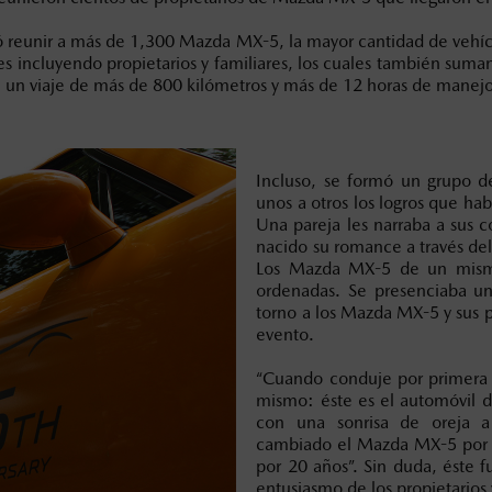
́ reunir a más de 1,300 Mazda MX-5, la mayor cantidad de vehícul
es incluyendo propietarios y familiares, los cuales también suma
de un viaje de más de 800 kilómetros y más de 12 horas de manej
Incluso, se formó un grupo d
unos a otros los logros que habi
Una pareja les narraba a sus 
nacido su romance a través de
Los Mazda MX-5 de un mismo 
ordenadas. Se presenciaba u
torno a los Mazda MX-5 y sus p
evento.
“Cuando conduje por primera
mismo: éste es el automóvil d
con una sonrisa de oreja a
cambiado el Mazda MX-5 por 2
por 20 años”. Sin duda, éste fue
entusiasmo de los propietarios y