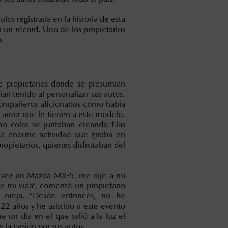
os registrada en la historia de esta
n un récord. Uno de los propietarios
o.
e propietarios donde se presumían
́an tenido al personalizar sus autos.
compañeros aficionados cómo había
l amor que le tienen a este modelo.
color se juntaban creando filas
na enorme actividad que giraba en
ropietarios, quienes disfrutaban del
 vez un Mazda MX-5, me dije a mí
e mi vida”, comentó un propietario
 oreja. “Desde entonces, no he
2 años y he asistido a este evento
 un día en el que salió a la luz el
 la pasión por sus autos.