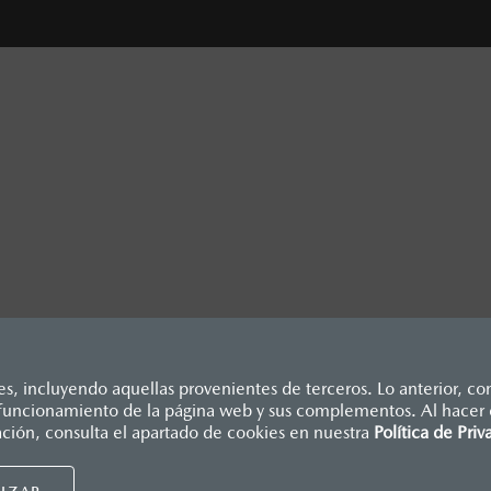
, incluyendo aquellas provenientes de terceros. Lo anterior, con
o funcionamiento de la página web y sus complementos. Al hacer c
 Karuizawa junta 1,300 Mazda Mx-5
dicados en esta página son al menudeo, sugeridos por el fabrican
ación, consulta el apartado de cookies en nuestra
Política de Priv
., e I.S.A.N., y pueden cambiar sin previo aviso, no incluyen: te
Mazda de México, se reserva el derecho de modificar las especific
UIDORES MAZDA
NUESTRAS POLÍTICAS