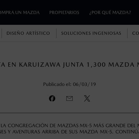
OMPRA UN MAZDA
PROPIETARIOS
¿POR QUÉ MAZDA?
DISEÑO ARTÍSTICO
SOLUCIONES INGENIOSAS
CO
en esta página son al menudeo, sugeridos por el fabricante, en m
o, no incluyen: tenencias, placas, accesorios, seguro y gastos ad
STA EN KARUIZAWA JUNTA 1,300 MAZDA 
s de sus productos, sin aviso previo al consumidor.
Publicado el: 06/03/19
 LA CONGREGACIÓN DE MAZDAS MX-5 MÁS GRANDE DEL M
NES Y AVENTURAS ARRIBA DE SUS MAZDA MX-5. CONTINÚ