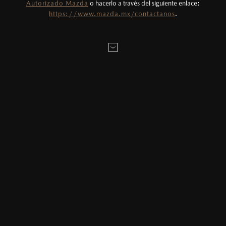
Autorizado Mazda
o hacerlo a través del siguiente enlace:
8. CONOCE ESTA APASIONANTE HISTORIA.
Fotos meramente ilustrativas. Para uso
https://www.mazda.mx/contactanos
.
publicitario.
Matasaburo Maeda fue el líder del equipo de diseño de la primera
generación del Mazda RX-7, y su hijo, Ikuo, es líder del equipo de
diseño del modelo sucesor, el RX-8. ¿Fue producto del destino, algo
en su ADN, o un plan de su padre? “A pesar de que la palabra
‘diseñador’ suena atractiva, el trabajo en sí es arduo, y por eso nunca
lo llevé a casa”, comenta Matasaburo.
Sin embargo, Ikuo recuerda que los legendarios diseñadores
automotrices Giorgetto Giugiaro y Nuccio Bertone visitaron su