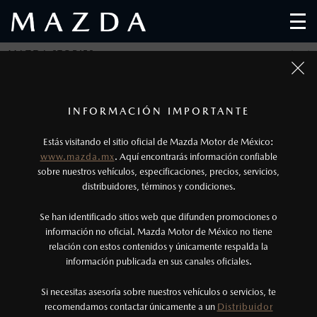
MAZDA STORIES
Regresar
1
Fotos meramente ilustrativas. Para uso publicitario.
Los precios y especificaciones indicados en esta
INFORMACIÓN IMPORTANTE
página son al menudeo, sugeridos por el
EL TOQUE DE MAEDAS
Estás visitando el sitio oficial de Mazda Motor de México:
fabricante, en moneda de los Estados Unidos
www.mazda.mx
. Aquí encontrarás información confiable
Mexicanos, incluyen: I.V.A., e I.S.A.N., y
sobre nuestros vehículos, especificaciones, precios, servicios,
Publicado el: 03/12/18
distribuidores, términos y condiciones.
pueden cambiar sin previo aviso, no incluyen:
tenencias, placas, accesorios, seguro y gastos
Se han identificado sitios web que difunden promociones o
administrativos. Mazda de México, se reserva el
información no oficial. Mazda Motor de México no tiene
relación con estos contenidos y únicamente respalda la
derecho de modificar las especificaciones y los
información publicada en sus canales oficiales.
precios de sus productos, sin aviso previo al
MAEDA NO SÓLO ES EL APELLIDO DE MATASABURO Y DE SU
consumidor.
Si necesitas asesoría sobre nuestros vehículos o servicios, te
HIJO, IKUO. ES TAMBIÉN LA ESENCIA DEL DISEÑO QUE RESPIRAN
recomendamos contactar únicamente a un
Distribuidor
DOS DE NUESTROS FAVORITOS: EL MAZDA RX-7 Y EL MAZDA RX-