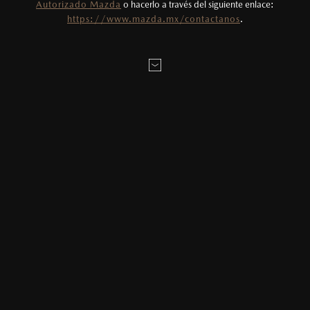
Autorizado Mazda
o hacerlo a través del siguiente enlace:
DESDE EL PRIMER MAZDA 626, HASTA AL EMBLEMÁTICO MAZDA
https://www.mazda.mx/contactanos
.
MX-5.
La fábrica Hofu, ubicada en la provincia de Yamaguchi, al oeste de
Japón, es la fábrica madre que ha visto nacer muchas generaciones
de nuestros autos. Terminada en 1982, fue el primer centro de
producción de Mazda fuera de su base de operaciones, en
Hiroshima. Aquí fue donde se introdujeron los más modernos
sistemas para producir y entregar autos de alta calidad a precios
accesibles.