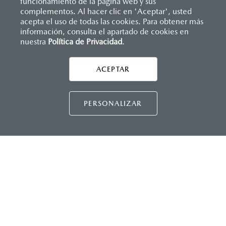
funcionamiento de la página web y sus
complementos. Al hacer clic en 'Aceptar', usted
acepta el uso de todas las cookies. Para obtener más
información, consulta el apartado de cookies en
nuestra
Política de Privacidad
.
AYUDA Y SOPORTE
Asistencia vial
ACEPTAR
CONTÁCTANOS
Manuales del propietario
Preguntas frecuentes
PERSONALIZAR
Mapa de sitio
DISTRIBUIDORES MAZDA
NUESTRAS POLÍTICAS