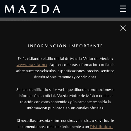
MAZDA STORIES
Regresar
1
Los precios y especificaciones indicados en esta
INFORMACIÓN IMPORTANTE
página son al menudeo, sugeridos por el
ORIGEN DE GENERACIONES DE AUTOS
Estás visitando el sitio oficial de Mazda Motor de México:
fabricante, en moneda de los Estados Unidos
MAZDA
www.mazda.mx
. Aquí encontrarás información confiable
Mexicanos, incluyen: I.V.A., e I.S.A.N., y
sobre nuestros vehículos, especificaciones, precios, servicios,
distribuidores, términos y condiciones.
pueden cambiar sin previo aviso, no incluyen:
Publicado el: 05/03/19
tenencias, placas, accesorios, seguro y gastos
Se han identificado sitios web que difunden promociones o
administrativos. Mazda de México, se reserva el
información no oficial. Mazda Motor de México no tiene
relación con estos contenidos y únicamente respalda la
derecho de modificar las especificaciones y los
información publicada en sus canales oficiales.
precios de sus productos, sin aviso previo al
consumidor.
Si necesitas asesoría sobre nuestros vehículos o servicios, te
LA FÁBRICA DE HOFU, UBICADA AL OESTE DE JAPÓN, ES LA
recomendamos contactar únicamente a un
Distribuidor
FÁBRICA QUE MÁS GENERACIONES DE AUTOS HA VISTO NACER.