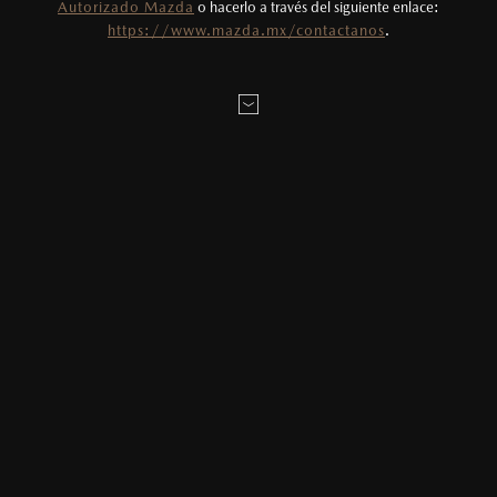
LAS CARRETERAS DE MONTAÑA MÁS ESPECTACULARES DEL
Autorizado Mazda
o hacerlo a través del siguiente enlace:
Fotos meramente ilustrativas. Para uso
MUNDO.
https://www.mazda.mx/contactanos
.
publicitario.
Visitamos cinco de las carreteras de montaña más espectaculares en
el Mazda MX-5.
Col De Turini – Francia
24 kilómetros y 34 curvas
Este camino, que une a Sospel y La Bollène-Vésubie en los Alpes
Franceses, retumba con el sonido de los autos de carreras que
compiten en el Rally de Montecarlo cada enero. También fue sede
del Tour de France en 1948, 1950 y 1975, y sigue siendo sumamente