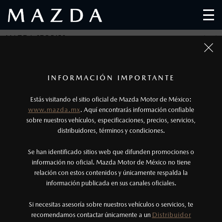
MAZDA STORIES
1
Fotos meramente ilustrativas. Para uso publicitario.
Los precios y especificaciones indicados en esta
INFORMACIÓN IMPORTANTE
UN DESEMPEÑO ELEVADO
página son al menudeo, sugeridos por el
Estás visitando el sitio oficial de Mazda Motor de México:
fabricante, en moneda de los Estados Unidos
www.mazda.mx
. Aquí encontrarás información confiable
Publicado el: 15/04/19
Mexicanos, incluyen: I.V.A., e I.S.A.N., y
sobre nuestros vehículos, especificaciones, precios, servicios,
distribuidores, términos y condiciones.
pueden cambiar sin previo aviso, no incluyen:
tenencias, placas, accesorios, seguro y gastos
Se han identificado sitios web que difunden promociones o
administrativos. Mazda de México, se reserva el
información no oficial. Mazda Motor de México no tiene
relación con estos contenidos y únicamente respalda la
derecho de modificar las especificaciones y los
información publicada en sus canales oficiales.
ENCONTRAR EL AUTOMÓVIL DE TUS SUEÑOS NO ES TAREA FÁCIL.
precios de sus productos, sin aviso previo al
SIN EMBARGO, SI TE GUSTAN LAS CURVAS CERRADAS, LOS
consumidor.
PAISAJES REMOTOS Y HACER LAS COSAS DIFERENTE, EL MAZDA
Si necesitas asesoría sobre nuestros vehículos o servicios, te
MX-5 ES PARA TI. SUMÉRGETE EN ESTE RECORRIDO A TRAVÉS DE
recomendamos contactar únicamente a un
Distribuidor