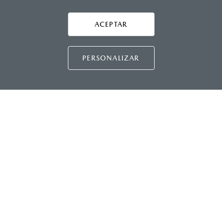
AYUDA Y SOPORTE
Asistencia vial
ACEPTAR
CONTÁCTANOS
Manuales del propietario
Preguntas frecuentes
PERSONALIZAR
Mapa de sitio
DISTRIBUIDORES MAZDA
NUESTRAS POLÍTICAS
COMUNIDAD MAZDA