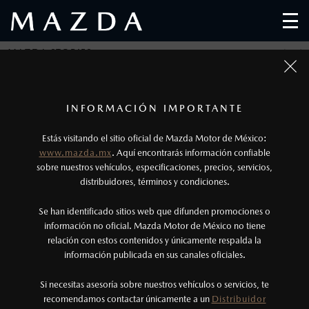
MAZDA STORIES
Regresar
1
Fotos meramente ilustrativas. Para uso publicitario.
Los precios y especificaciones indicados en esta
INFORMACIÓN IMPORTANTE
página son al menudeo, sugeridos por el
MAZDA MX-5: 25 AÑOS DE
Estás visitando el sitio oficial de Mazda Motor de México:
fabricante, en moneda de los Estados Unidos
INNOVACIÓN Y EVOLUCIÓN
www.mazda.mx
. Aquí encontrarás información confiable
Mexicanos, incluyen: I.V.A., e I.S.A.N., y
sobre nuestros vehículos, especificaciones, precios, servicios,
distribuidores, términos y condiciones.
pueden cambiar sin previo aviso, no incluyen:
Publicado el: 15/04/19
tenencias, placas, accesorios, seguro y gastos
Se han identificado sitios web que difunden promociones o
administrativos. Mazda de México, se reserva el
información no oficial. Mazda Motor de México no tiene
relación con estos contenidos y únicamente respalda la
derecho de modificar las especificaciones y los
información publicada en sus canales oficiales.
precios de sus productos, sin aviso previo al
consumidor.
Si necesitas asesoría sobre nuestros vehículos o servicios, te
ACOMPAÑA A NOBUHIRO YAMAMOTO Y CONOCE AL GRUPO
recomendamos contactar únicamente a un
Distribuidor
DE INGENIEROS, QUE PUSIERON TODA SU PASIÓN PARA DAR