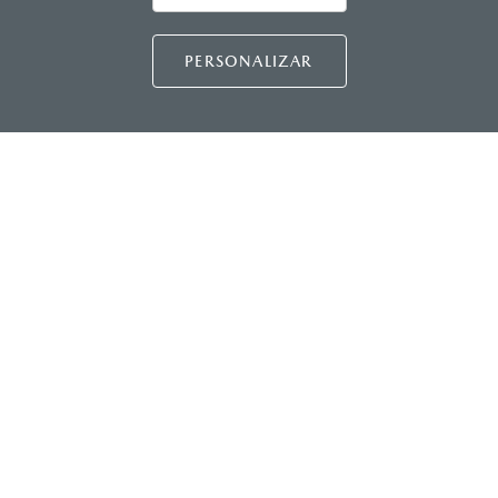
Asistencia vial
Manuales del propietario
PERSONALIZAR
Preguntas frecuentes
Mapa de sitio
DISTRIBUIDORES MAZDA
NUESTRAS POLÍTICAS
COMUNIDAD MAZDA
CONTÁCTANOS