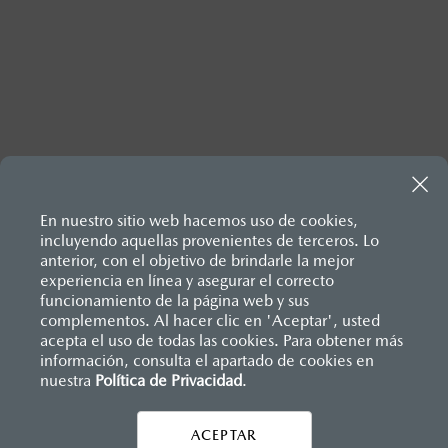
Inicio
Comunidad Mazda
Mazda Stories
En nuestro sitio web hacemos uso de cookies,
Soluciones Ingeniosas
incluyendo aquellas provenientes de terceros. Lo
Mazda MX-5: 25 años de innovación y evolución
anterior, con el objetivo de brindarle la mejor
experiencia en línea y asegurar el correcto
funcionamiento de la página web y sus
complementos. Al hacer clic en 'Aceptar', usted
acepta el uso de todas las cookies. Para obtener más
información, consulta el apartado de cookies en
nuestra
Política de Privacidad
.
AYUDA Y SOPORTE
ACEPTAR
CONTÁCTANOS