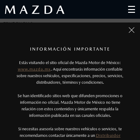
TENDENCIAS
1
TENDENCIAS
Los precios y especificaciones indicados en esta
INFORMACIÓN IMPORTANTE
página son al menudeo, sugeridos por el
Estás visitando el sitio oficial de Mazda Motor de México:
fabricante, en moneda de los Estados Unidos
www.mazda.mx
. Aquí encontrarás información confiable
Mexicanos, incluyen: I.V.A., e I.S.A.N., y
sobre nuestros vehículos, especificaciones, precios, servicios,
distribuidores, términos y condiciones.
pueden cambiar sin previo aviso, no incluyen:
tenencias, placas, accesorios, seguro y gastos
Se han identificado sitios web que difunden promociones o
administrativos. Mazda de México, se reserva el
información no oficial. Mazda Motor de México no tiene
relación con estos contenidos y únicamente respalda la
derecho de modificar las especificaciones y los
información publicada en sus canales oficiales.
precios de sus productos, sin aviso previo al
consumidor.
Si necesitas asesoría sobre nuestros vehículos o servicios, te
recomendamos contactar únicamente a un
Distribuidor