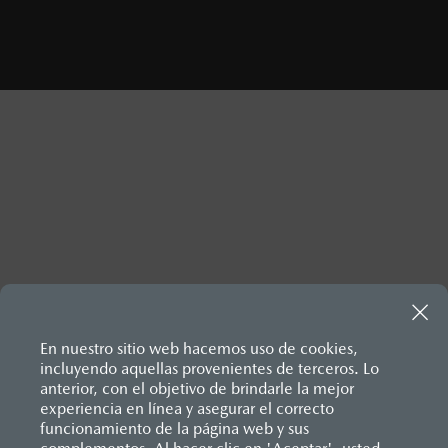
Inicio
Comunidad Mazda
Blog Mazda
Tendencias
En nuestro sitio web hacemos uso de cookies,
incluyendo aquellas provenientes de terceros. Lo
anterior, con el objetivo de brindarle la mejor
experiencia en línea y asegurar el correcto
funcionamiento de la página web y sus