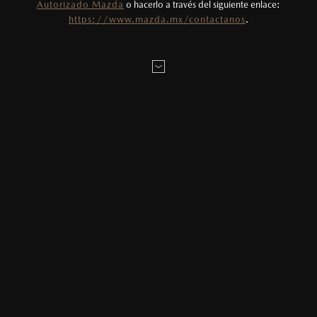
Autorizado Mazda
o hacerlo a través del siguiente enlace:
https://www.mazda.mx/contactanos
.
MAZDA: PROTAGONISTA ENTRE LAS MARCAS
DE AUTOS EN MÉXICO
Publicado el:
17/10/2025
Dentro de la industria automotriz en México, Mazda se ha
destacado. Su propuesta es clara: ofrece autos elegantes y
vehículos bien diseñados.