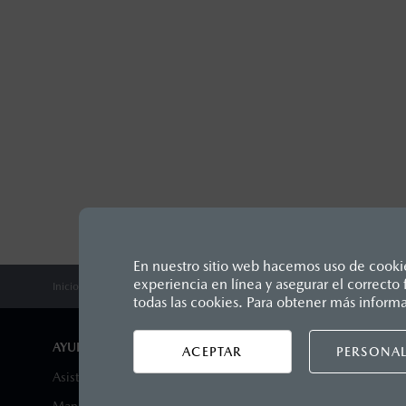
En nuestro sitio web hacemos uso de cookies
experiencia en línea y asegurar el correct
Inicio
Comunidad Mazda
Blog Mazda
Mazda Hacks
¿Cómo c
Los precios y especificaciones in
todas las cookies. Para obtener más inform
1
Unidos Mexicanos, incluyen: I.V.A
seguro y gastos administrativos. 
AYUDA Y SOPORTE
DISTRIB
ACEPTAR
PERSONAL
productos, sin aviso previo al co
Asistencia vial
Encuentra 