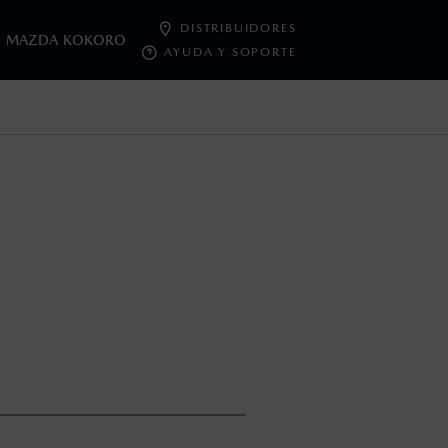
DISTRIBUIDORES
MAZDA KOKORO
AYUDA Y SOPORTE
oneda de los Estados Unidos Mexicanos, incluyen: I.V.A., e
ministrativos. Mazda de México, se reserva el derecho de