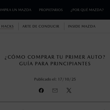
OMPRA UN MAZDA
PROPIETARIOS
¿POR QUÉ MAZDA?
 HACKS
ARTE DE CONDUCIR
INSIDE MAZDA
en esta página son al menudeo, sugeridos por el fabricante, en m
o, no incluyen: tenencias, placas, accesorios, seguro y gastos ad
s de sus productos, sin aviso previo al consumidor.
¿CÓMO COMPRAR TU PRIMER AUTO?
GUÍA PARA PRINCIPIANTES
Publicado el: 17/10/25