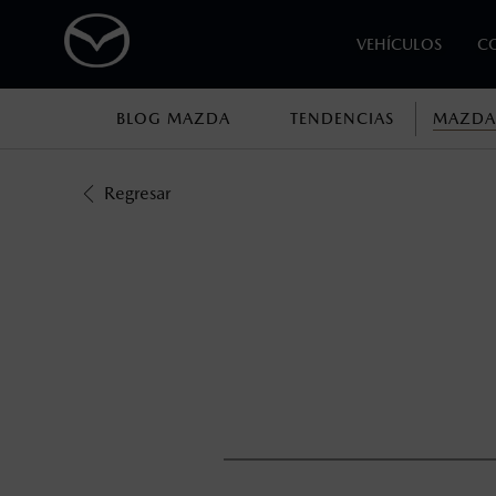
VEHÍCULOS
C
BLOG MAZDA
TENDENCIAS
MAZDA
1
Fotos meramente ilustrativas. Para uso publicitario.
Los precios y especificaciones indicados 
Regresar
I.S.A.N., y pueden cambiar sin previo avis
modificar las especificaciones y los precio
Fotos meramente ilustrativas. Para uso publicitario.