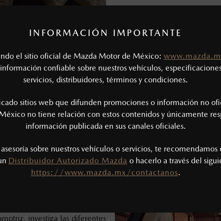
3. Compara marcas y modelos
INFORMACIÓN IMPORTANTE
Una vez que hayas definido e
hora de comparar marcas de
tando el sitio oficial de Mazda Motor de México:
www.mazda.m
características de cada uno, c
consumo de combustible y el 
información confiable sobre nuestros vehículos, especificaciones
servicios, distribuidores, términos y condiciones.
4. Considera comprar un auto
Ambos tienen sus pros y con
ficado sitios web que difunden promociones o información no ofi
última tecnología y garantías,
México no tiene relación con estos contenidos y únicamente res
más económicos. Evalúa tus 
mejor se adapte a tu presupue
información publicada en sus canales oficiales.
s asesoría sobre nuestros vehículos o servicios, te recomendamos 
 un
Distribuidor Autorizado Mazda
o hacerlo a través del sigu
https://www.mazda.mx/contactanos
.
omotriz
, investiga las diferentes