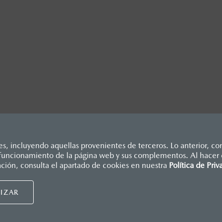
, incluyendo aquellas provenientes de terceros. Lo anterior, con
o funcionamiento de la página web y sus complementos. Al hacer c
omprar tu primer auto? Guía completa para principiantes
dicados en esta página son al menudeo, sugeridos por el fabrican
ación, consulta el apartado de cookies en nuestra
Política de Priv
., e I.S.A.N., y pueden cambiar sin previo aviso, no incluyen: te
Mazda de México, se reserva el derecho de modificar las especific
UIDORES MAZDA
NUESTRAS POLÍTICAS
IZAR
nsumidor.
tu distribuidor
Términos y condiciones