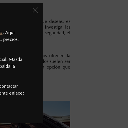
l tipo de vehículo que deseas, es
 autos y modelos. Investiga las
x
. Aquí
omo el rendimiento, la seguridad, el
equipamiento.
, precios,
 nuevo o usado
tras. Los autos nuevos ofrecen la
cial. Mazda
 mientras que los usados suelen ser
palda la
prioridades y elige la opción que
sto y necesidades.
contactar
iente enlace: