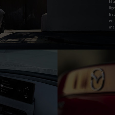
El 
lig
tra
ent
máq