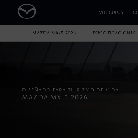
VEHÍCULOS
C
MAZDA MX-5 2026
ESPECIFICACIONES
1
Todas las imágenes del sitio son meramente ilustrativas.
Los precios y especificaciones indicados 
I.S.A.N., y pueden cambiar sin previo avis
modificar las especificaciones y los precio
Todas las imágenes del sitio son meramente ilustrativas.
DISEÑADO PARA TU RITMO DE VIDA
MAZDA MX-5 2026