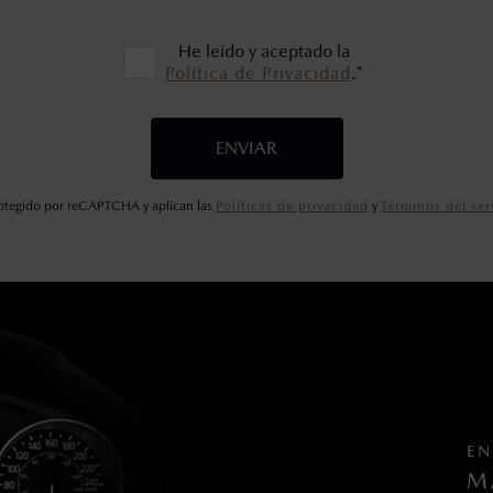
He leído y aceptado la
Política de Privacidad
.*
ENVIAR
protegido por reCAPTCHA y aplican las
Políticas de privacidad
y
Términos del ser
EN
M