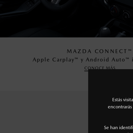
MAZDA CONNECT™
Apple Carplay™ y Android Auto™ 
CONOCE MÁS
Estás visi
encontrarás 
COMPÁRTEN
Se han identi