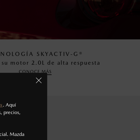
CNOLOGÍA SKYACTIV-G®
su motor 2.0L de alta respuesta
CONOCE MÁS
x
. Aquí
, precios,
OS TODA LA
cial. Mazda