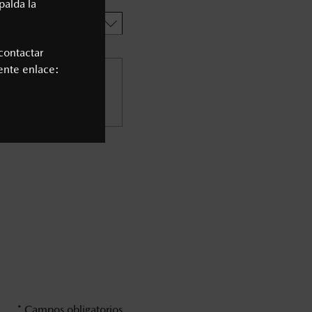
palda la
contactar
iente enlace:
* Campos obligatorios