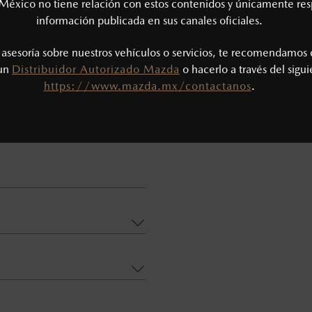
México no tiene relación con estos contenidos y únicamente res
información publicada en sus canales oficiales.
MAZDA MX-5 2026
s asesoría sobre nuestros vehículos o servicios, te recomendamos 
 un
Distribuidor Autorizado Mazda
o hacerlo a través del sigu
https://www.mazda.mx/contactanos
.