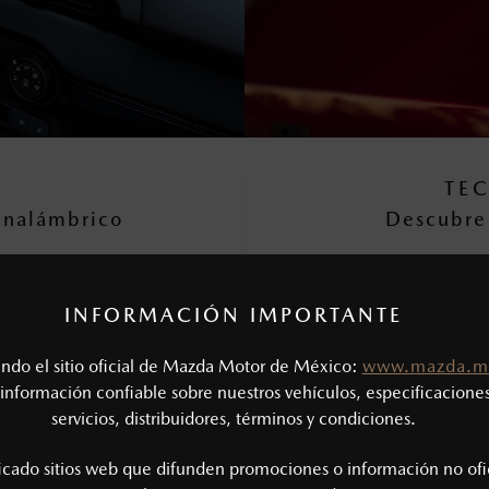
TE
inalámbrico
Descubre 
INFORMACIÓN IMPORTANTE
tando el sitio oficial de Mazda Motor de México:
www.mazda.m
información confiable sobre nuestros vehículos, especificaciones
OS TUS DATOS Y TE PROPORCIONAREM
servicios, distribuidores, términos y condiciones.
INFORMACIÓN QUE NECESITAS
ficado sitios web que difunden promociones o información no ofi