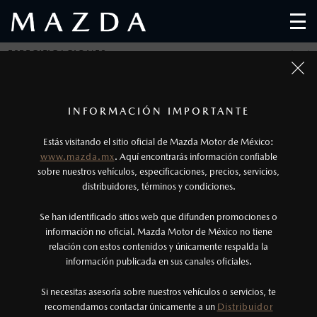
ESPECIFICACIONES
1
Todas las imágenes del sitio son meramente ilustrativas.
Los precios y especificaciones indicados en esta
INFORMACIÓN IMPORTANTE
página son al menudeo, sugeridos por el
Estás visitando el sitio oficial de Mazda Motor de México:
fabricante, en moneda de los Estados Unidos
CONÓCELA A DETALLE
www.mazda.mx
. Aquí encontrarás información confiable
Mexicanos, incluyen: I.V.A., e I.S.A.N., y
sobre nuestros vehículos, especificaciones, precios, servicios,
MAZDA CX-70 2026
distribuidores, términos y condiciones.
pueden cambiar sin previo aviso, no incluyen:
tenencias, placas, accesorios, seguro y gastos
Se han identificado sitios web que difunden promociones o
administrativos. Mazda de México, se reserva el
información no oficial. Mazda Motor de México no tiene
relación con estos contenidos y únicamente respalda la
derecho de modificar las especificaciones y los
información publicada en sus canales oficiales.
precios de sus productos, sin aviso previo al
consumidor.
Si necesitas asesoría sobre nuestros vehículos o servicios, te
recomendamos contactar únicamente a un
Distribuidor