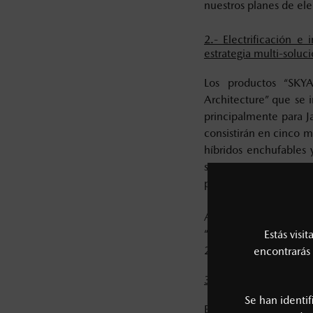
nuestros planes de elec
2.- Electrificación e
estrategia multi-soluc
Los productos “SKYA
Architecture” que se 
principalmente para 
consistirán en cinco 
híbridos enchufables 
se anunciarán más 
productos.
Además, se introdu
“SKYACTIV Scalable E
Estás visi
2030.
encontrarás 
3.- Tecnologías de seg
Se han identi
En cuanto a los com