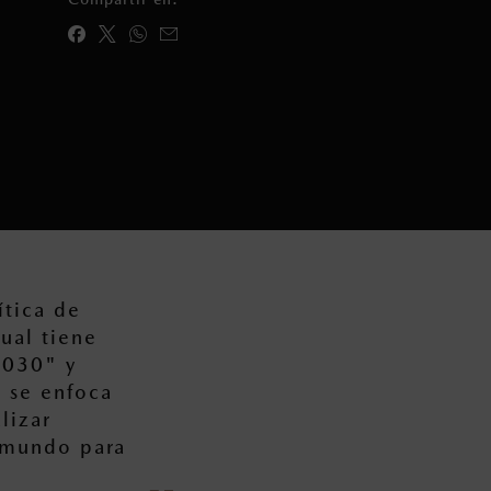
tica de
ual tiene
2030" y
l se enfoca
lizar
l mundo para