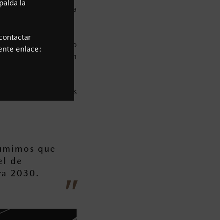
palda la
umano, llamado "Mazda
contactar
se detecta un cambio
iente enlace:
ndo el automóvil a un
n a partir de nuestros
sumimos que
el de
ara 2030.