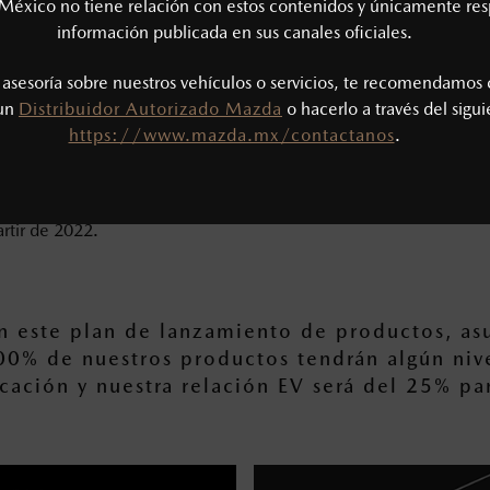
México no tiene relación con estos contenidos y únicamente res
estro sistema de conducción autónoma centrado en el ser h
información publicada en sus canales oficiales.
s asesoría sobre nuestros vehículos o servicios, te recomendamos 
nitorea la condición del conductor en todo momento y si 
 un
Distribuidor Autorizado Mazda
o hacerlo a través del sigu
ición física del conductor cambia a conducción autónoma lleva
https://www.mazda.mx/contactanos
.
ndolo y realizando una llamada de emergencia.
llamado Mazda Co-Pilot 1.0, planeamos comenzar su introducció
rtir de 2022.
n este plan de lanzamiento de productos, a
00% de nuestros productos tendrán algún niv
icación y nuestra relación EV será del 25% p