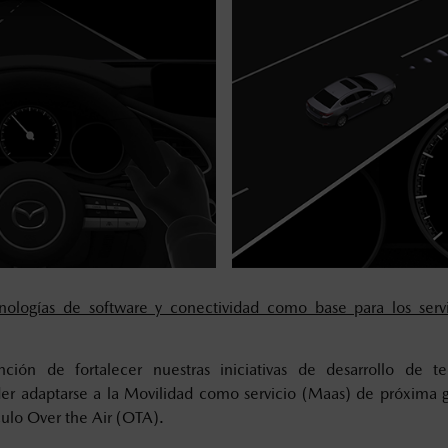
cnologías de software y conectividad como base para los serv
ción de fortalecer nuestras iniciativas de desarrollo de t
r adaptarse a la Movilidad como servicio (Maas) de próxima g
culo Over the Air (OTA).