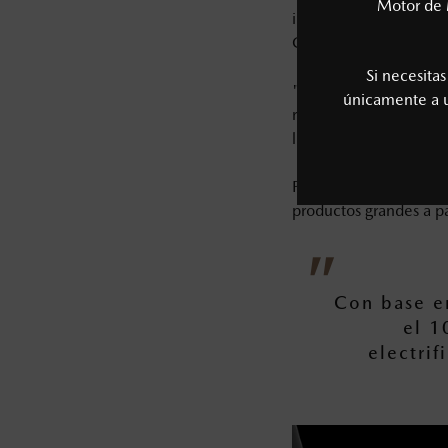
Motor de 
implementación de nu
Co-pilot Concept".
Si necesita
"Mazda Co-Pilot" mo
únicamente a
repentino en la cond
lugar seguro, detenié
Para el primer paso, 
productos grandes a pa
Con base e
el 1
electrif