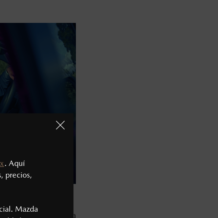
x
. Aquí
, precios,
cial. Mazda
mos trabajando en la