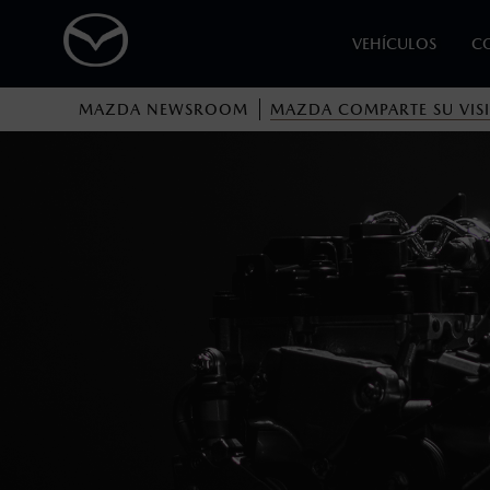
VEHÍCULOS
C
MAZDA NEWSROOM
MAZDA COMPARTE SU VIS
1
Fotos meramente ilustrativas. Para uso publicitario.
Los precios y especificaciones indicados 
I.S.A.N., y pueden cambiar sin previo avis
modificar las especificaciones y los precio
Fotos meramente ilustrativas. Para uso publicitario.