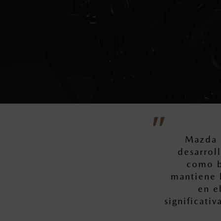
Mazda 
desarrol
como b
mantiene l
en e
significati