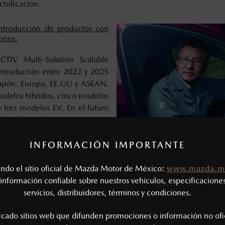
trificación.
 introducción de productos con
iones.
CTIV Multi-Solution Scalable
introducirán entre 2022 y 2025
Japón, Europa, EE.UU y ASEAN,
modelos híbridos, cinco modelos
y tres modelos EV. En el futuro
detalles sobre estos nuevos
INFORMACIÓN IMPORTANTE
cirán varios productos con
V Architecture” entre 2025 y
tando el sitio oficial de Mazda Motor de México:
www.mazda.m
información confiable sobre nuestros vehículos, especificaciones
servicios, distribuidores, términos y condiciones.
uridad orientadas a las personas para evitar accidentes.
ficado sitios web que difunden promociones o información no ofi
ponentes básicos de la tecnología de seguridad, ahora esta