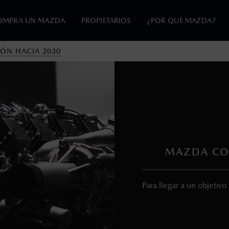
OMPRA UN MAZDA
PROPIETARIOS
¿POR QUÉ MAZDA?
IÓN HACIA 2030
en esta página son al menudeo, sugeridos por el fabricante, en m
o, no incluyen: tenencias, placas, accesorios, seguro y gastos ad
s de sus productos, sin aviso previo al consumidor.
MAZDA COM
Para llegar a un objetivo