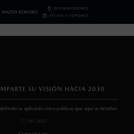
DISTRIBUIDORES
MAZDA KOKORO
AYUDA Y SOPORTE
oneda de los Estados Unidos Mexicanos, incluyen: I.V.A., e
ministrativos. Mazda de México, se reserva el derecho de
PARTE SU VISIÓN HACIA 2030
 definido se aplicarán cinco políticas que aquí se detallan.
17/06/2021
Compartir en: