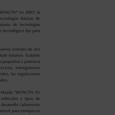
 SKYACTIV” en 2007, la
ecnologías básicas de
njunto de tecnologías
o tecnológico fijo para
uevos motores de seis
ulti-Solution Scalable
os pequeños y potencia
tectura, entregaremos
entes, las regulaciones
ados.
de Mazda “SKYACTIV EV
 vehículos y tipos de
 desarrollo (altamente
pment para enriquecer