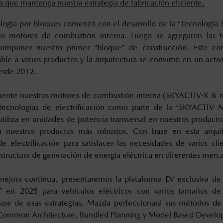
 que mantenga nuestra estrategia de fabricación eficiente.
ología por bloques comenzó con el desarrollo de la “Tecnología
ros motores de combustión interna. Luego se agregaron las t
 componer nuestro primer “bloque” de construcción. Este co
le a varios productos y la arquitectura se convirtió en un activ
desde 2012.
nte nuestros motores de combustión interna (SKYACTIV-X & n
 tecnologías de electrificación como parte de la “SKYACTIV M
 utiliza en unidades de potencia transversal en nuestros product
n nuestros productos más robustos. Con base en esta arqui
e electrificación para satisfacer las necesidades de varios cli
estructura de generación de energía eléctrica en diferentes merc
ejora continua, presentaremos la plataforma EV exclusiva 
e” en 2025 para vehículos eléctricos con varios tamaños de
base de esas estrategias, Mazda perfeccionará sus métodos de
s Common Architecture, Bundled Planning y Model Based Develo