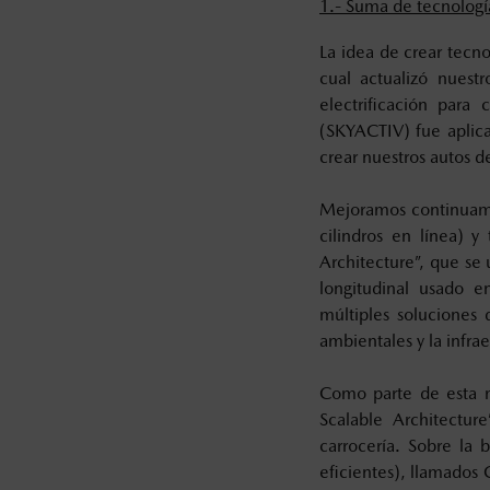
1.-
Suma de tecnología
La idea de crear tecn
cual actualizó nuest
electrificación para
(SKYACTIV) fue aplicab
crear nuestros autos 
Mejoramos continuame
cilindros en línea) y
Architecture”, que se
longitudinal usado e
múltiples soluciones d
ambientales y la infra
Como parte de esta m
Scalable Architectur
carrocería. Sobre la 
eficientes), llamado