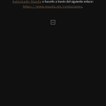
Autorizado Mazda
o hacerlo a través del siguiente enlace:
Fotos meramente ilustrativas. Para uso
https://www.mazda.mx/contactanos
.
publicitario.
MAZDA, GANADOR DEL ESTUDIO DE
SATISFACCIÓN (CSI) 202I J.D.
POWER
Mazda obtuvo el primer lugar en los premios al Índice de
Satisfacción durante la visita a Servicio.
10/09/2021
Compartir en:
Por segundo año consecutivo, Mazda obtuvo el primer lugar en los
premios al Índice de Satisfacción durante la visita a Servicio (CSI) en
México otorgados por J.D. Power, la empresa líder en representar la
voz del cliente.