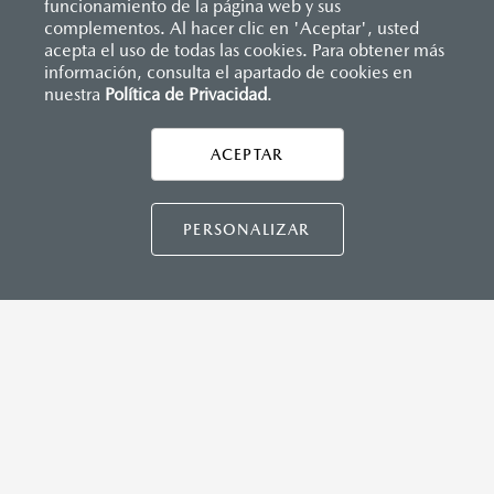
funcionamiento de la página web y sus
complementos. Al hacer clic en 'Aceptar', usted
acepta el uso de todas las cookies. Para obtener más
información, consulta el apartado de cookies en
nuestra
Política de Privacidad
.
AYUDA Y SOPORTE
ACEPTAR
CONTÁCTANOS
Asistencia vial
Manuales del propietario
PERSONALIZAR
Preguntas frecuentes
Mapa de sitio
DISTRIBUIDORES MAZDA
NUESTRAS POLÍTICAS