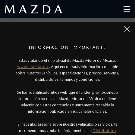
MAZDA, GANADOR DEL ESTUDIO DE
SATISFACCIÓN (CSI) 202I J.D. POWER
1
Fotos meramente ilustrativas. Para uso publicitario.
Los precios y especificaciones indicados en esta
INFORMACIÓN IMPORTANTE
página son al menudeo, sugeridos por el
Estás visitando el sitio oficial de Mazda Motor de México:
fabricante, en moneda de los Estados Unidos
www.mazda.mx
. Aquí encontrarás información confiable
Mexicanos, incluyen: I.V.A., e I.S.A.N., y
sobre nuestros vehículos, especificaciones, precios, servicios,
distribuidores, términos y condiciones.
pueden cambiar sin previo aviso, no incluyen:
tenencias, placas, accesorios, seguro y gastos
Se han identificado sitios web que difunden promociones o
administrativos. Mazda de México, se reserva el
información no oficial. Mazda Motor de México no tiene
relación con estos contenidos y únicamente respalda la
derecho de modificar las especificaciones y los
información publicada en sus canales oficiales.
precios de sus productos, sin aviso previo al
consumidor.
Si necesitas asesoría sobre nuestros vehículos o servicios, te
recomendamos contactar únicamente a un
Distribuidor