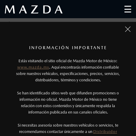
MAZDA ES RECONOCIDO COMO UN “GREAT PLACE
TO WORK”
1
Fotos meramente ilustrativas. Para uso publicitario.
Los precios y especificaciones indicados en esta
INFORMACIÓN IMPORTANTE
página son al menudeo, sugeridos por el
Estás visitando el sitio oficial de Mazda Motor de México:
fabricante, en moneda de los Estados Unidos
www.mazda.mx
. Aquí encontrarás información confiable
Mexicanos, incluyen: I.V.A., e I.S.A.N., y
sobre nuestros vehículos, especificaciones, precios, servicios,
distribuidores, términos y condiciones.
pueden cambiar sin previo aviso, no incluyen:
tenencias, placas, accesorios, seguro y gastos
Se han identificado sitios web que difunden promociones o
administrativos. Mazda de México, se reserva el
información no oficial. Mazda Motor de México no tiene
relación con estos contenidos y únicamente respalda la
derecho de modificar las especificaciones y los
información publicada en sus canales oficiales.
precios de sus productos, sin aviso previo al
consumidor.
Si necesitas asesoría sobre nuestros vehículos o servicios, te
recomendamos contactar únicamente a un
Distribuidor