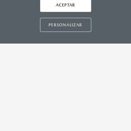
Asistencia vial
ACEPTAR
CONTÁCTANOS
Manuales del propietario
Preguntas frecuentes
PERSONALIZAR
Mapa de sitio
DISTRIBUIDORES MAZDA
NUESTRAS POLÍTICAS
COMUNIDAD MAZDA
CONTÁCTANOS