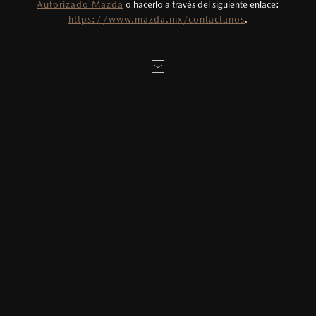
Autorizado Mazda
o hacerlo a través del siguiente enlace:
Fotos meramente ilustrativas. Para uso
https://www.mazda.mx/contactanos
.
publicitario.
MAZDA ES RECONOCIDO COMO UN
“GREAT PLACE TO WORK”
E
stamos muy orgullosos de compartir que hemos recibido
la certificación de Great Place to Work 2021® (GPTW
2021®)
25/01/2022
Compartir en:
En Mazda sabemos que cultivar una cultura laboral que fomente la
emoción, el liderazgo entre sus empleados y la fascinación por sus
clientes es clave para poder tener resultados más allá de lo
convencional.