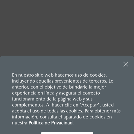
Inicio
Comunidad Mazda
Newsroom
Boletines informativos
En nuestro sitio web hacemos uso de cookies,
Mazda es reconocido como un “Great Place to Work”
incluyendo aquellas provenientes de terceros. Lo
anterior, con el objetivo de brindarle la mejor
experiencia en línea y asegurar el correcto
funcionamiento de la página web y sus
complementos. Al hacer clic en 'Aceptar', usted
acepta el uso de todas las cookies. Para obtener más
información, consulta el apartado de cookies en
nuestra
Política de Privacidad
.
AYUDA Y SOPORTE